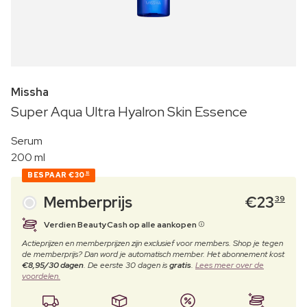
Missha
Super Aqua Ultra Hyalron Skin Essence
Serum
200 ml
BESPAAR
€30
10
Memberprijs
€
23
39
Verdien BeautyCash op alle aankopen
Actieprijzen en memberprijzen zijn exclusief voor members. Shop je tegen
de memberprijs? Dan word je automatisch member. Het abonnement kost
€8,95/30 dagen
. De eerste 30 dagen is
gratis
.
Lees meer over de
voordelen.