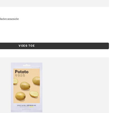
Madecassoside
VOEG TOE