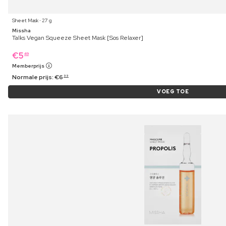
Sheet Mask ⋅ 27 g
Missha
Talks Vegan Squeeze Sheet Mask [Sos Relaxer]
€
5
49
Memberprijs
Normale prijs:
€
6
99
VOEG TOE