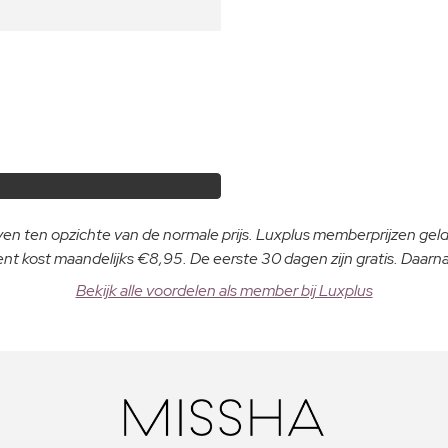
even ten opzichte van de normale prijs. Luxplus memberprijzen ge
 kost maandelijks €8,95. De eerste 30 dagen zijn gratis. Daar
Bekijk alle voordelen als member bij Luxplus