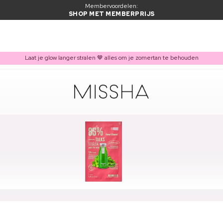
Membervoordelen:
SHOP MET MEMBERPRIJS
Laat je glow langer stralen 🤎 alles om je zomertan te behouden