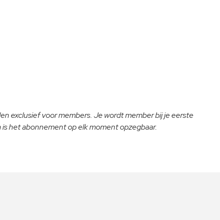
lden exclusief voor members. Je wordt member bij je eerste
na is het abonnement op elk moment opzegbaar.