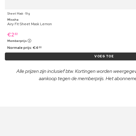
Sheet Mask ⋅ 19 g
Missha
Airy Fit Sheet Mask Lemon
€
2
89
Memberprijs
Normale prijs:
€
4
99
VOEG TOE
Alle prijzen zijn inclusief btw. Kortingen worden weergeg
aankoop tegen de memberprijs. Het abonnement