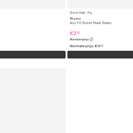
Sheet Mask ⋅ 19 g
Missha
Airy Fit Sheet Mask Potato
€
2
89
Memberprijs
Normale prijs:
€
4
99