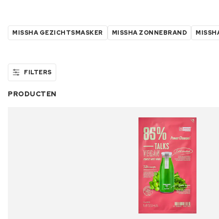
MISSHA GEZICHTSMASKER
MISSHA ZONNEBRAND
MISSH
FILTERS
PRODUCTEN