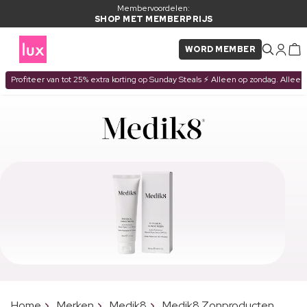
Membervoordelen:
SHOP MET MEMBERPRIJS
WORD MEMBER
Profiteer van tot 25% extra korting op Sunday Steals ⚡ Alleen op zondag. Alleen
Home
Merken
Medik8
Medik8 Zonproducten