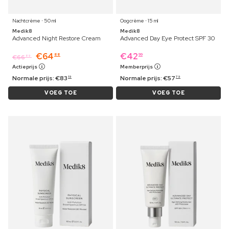
Nachtcrème ⋅ 50 ml
Oogcrème ⋅ 15 ml
Medik8
Medik8
Advanced Night Restore Cream
Advanced Day Eye Protect SPF 30
€
64
€
42
88
99
€
66
89
Actieprijs
Memberprijs
Normale prijs:
€
83
Normale prijs:
€
57
19
79
VOEG TOE
VOEG TOE