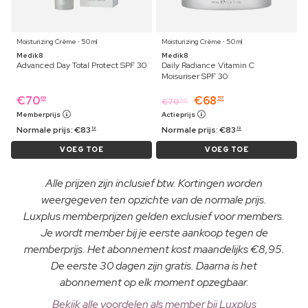
Moisturizing Crème ⋅ 50 ml
Moisturizing Crème ⋅ 50 ml
Medik8
Medik8
Advanced Day Total Protect SPF 30
Daily Radiance Vitamin C
Moisuriser SPF 30
€
70
€
68
69
57
€
70
69
Memberprijs
Actieprijs
Normale prijs:
€
83
Normale prijs:
€
83
19
19
VOEG TOE
VOEG TOE
Alle prijzen zijn inclusief btw. Kortingen worden
weergegeven ten opzichte van de normale prijs.
Luxplus memberprijzen gelden exclusief voor members.
Je wordt member bij je eerste aankoop tegen de
memberprijs. Het abonnement kost maandelijks €8,95.
De eerste 30 dagen zijn gratis. Daarna is het
abonnement op elk moment opzegbaar.
Bekijk alle voordelen als member bij Luxplus