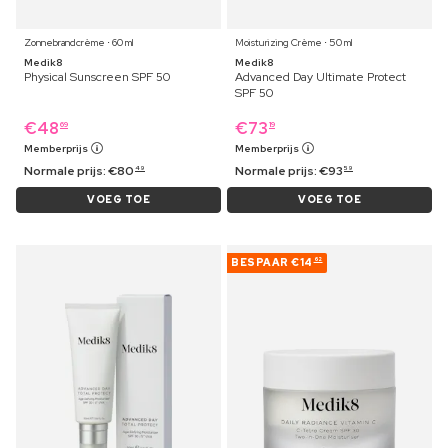
Zonnebrandcrème ⋅ 60 ml
Moisturizing Crème ⋅ 50 ml
Medik8
Medik8
Physical Sunscreen SPF 50
Advanced Day Ultimate Protect
SPF 50
€
48
€
73
69
19
Memberprijs
Memberprijs
Normale prijs:
€
80
Normale prijs:
€
93
49
59
VOEG TOE
VOEG TOE
BESPAAR
€14
62