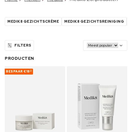
MEDIK8 GEZICHTSCRÈME
MEDIK8 GEZICHTSREINIGING
M
FILTERS
PRODUCTEN
BESPAAR
€18
31