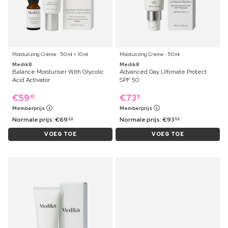
Moisturizing Crème ⋅ 50 ml + 10 ml
Moisturizing Crème ⋅ 50 ml
Medik8
Medik8
Balance Moisturiser With Glycolic
Advanced Day Ultimate Protect
Acid Activator
SPF 50
€
59
€
73
49
19
Memberprijs
Memberprijs
Normale prijs:
€
69
Normale prijs:
€
93
99
59
VOEG TOE
VOEG TOE