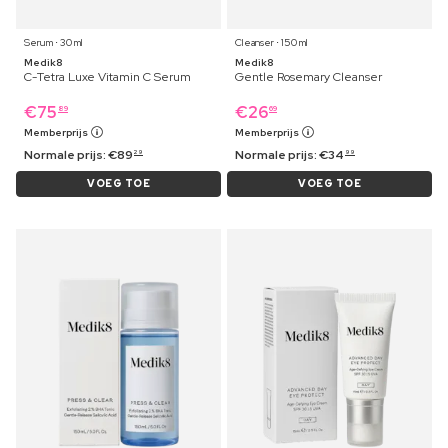
Serum ⋅ 30 ml
Cleanser ⋅ 150 ml
Medik8
Medik8
C-Tetra Luxe Vitamin C Serum
Gentle Rosemary Cleanser
€
75
€
26
89
69
Memberprijs
Memberprijs
Normale prijs:
€
89
Normale prijs:
€
34
29
99
VOEG TOE
VOEG TOE