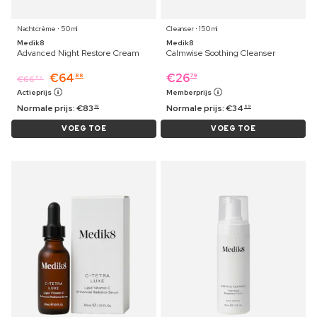
Nachtcrème ⋅ 50 ml
Cleanser ⋅ 150 ml
Medik8
Medik8
Advanced Night Restore Cream
Calmwise Soothing Cleanser
€
64
€
26
88
79
€
66
89
Actieprijs
Memberprijs
Normale prijs:
€
83
Normale prijs:
€
34
19
69
VOEG TOE
VOEG TOE