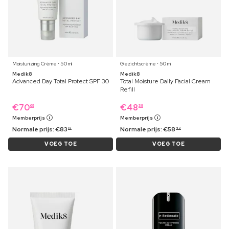
Moisturizing Crème ⋅ 50 ml
Gezichtscrème ⋅ 50 ml
Medik8
Medik8
Advanced Day Total Protect SPF 30
Total Moisture Daily Facial Cream
Refill
€
70
€
48
69
39
Memberprijs
Memberprijs
Normale prijs:
€
83
Normale prijs:
€
58
19
49
VOEG TOE
VOEG TOE