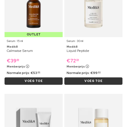
OUTLET
Serum ⋅ 15 ml
Serum ⋅ 30 ml
Medik8
Medik8
Calmwise Serum
Liquid Peptide
€
39
€
72
69
09
Memberprijs
Memberprijs
Normale prijs:
€
53
Normale prijs:
€
99
49
99
VOEG TOE
VOEG TOE