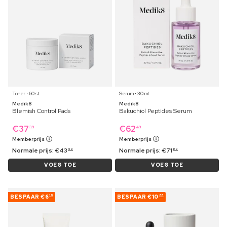
Toner ⋅ 60 st
Serum ⋅ 30 ml
Medik8
Medik8
Blemish Control Pads
Bakuchiol Peptides Serum
€
37
€
62
39
49
Memberprijs
Memberprijs
Normale prijs:
€
43
Normale prijs:
€
71
99
89
VOEG TOE
VOEG TOE
BESPAAR
€6
BESPAAR
€10
19
88