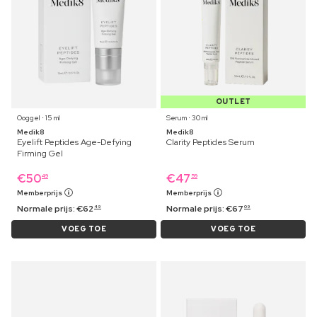
OUTLET
Ooggel ⋅ 15 ml
Serum ⋅ 30 ml
Medik8
Medik8
Eyelift Peptides Age-Defying
Clarity Peptides Serum
Firming Gel
€
50
€
47
49
59
Memberprijs
Memberprijs
Normale prijs:
€
62
Normale prijs:
€
67
49
09
VOEG TOE
VOEG TOE