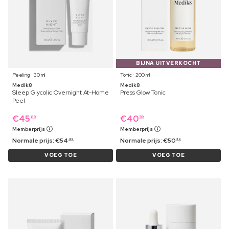
BIJNA UITVERKOCHT
Peeling ⋅ 30 ml
Tonic ⋅ 200 ml
Medik8
Medik8
Sleep Glycolic Overnight At-Home
Press Glow Tonic
Peel
€
45
€
40
89
59
Memberprijs
Memberprijs
Normale prijs:
€
54
Normale prijs:
€
50
49
39
VOEG TOE
VOEG TOE