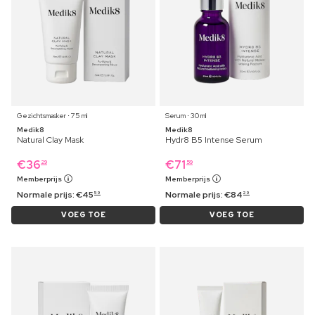
Gezichtsmasker ⋅ 75 ml
Serum ⋅ 30 ml
Medik8
Medik8
Natural Clay Mask
Hydr8 B5 Intense Serum
€
36
€
71
29
59
Memberprijs
Memberprijs
Normale prijs:
€
45
Normale prijs:
€
84
59
29
VOEG TOE
VOEG TOE