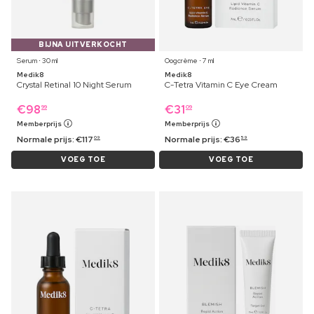
BIJNA UITVERKOCHT
Serum ⋅ 30 ml
Oogcrème ⋅ 7 ml
Medik8
Medik8
Crystal Retinal 10 Night Serum
C-Tetra Vitamin C Eye Cream
€
98
€
31
99
09
Memberprijs
Memberprijs
Normale prijs:
€
117
Normale prijs:
€
36
09
59
VOEG TOE
VOEG TOE