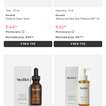
Tonic ⋅ 150 ml
Oogcrème ⋅ 15 ml
Medik8
Medik8
Press & Clear Tonic
Advanced Day Eye Protect SPF 30
€
44
€
42
89
99
Memberprijs
Memberprijs
Normale prijs:
€
55
Normale prijs:
€
57
89
79
VOEG TOE
VOEG TOE