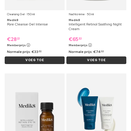
Cleansing Gel ⋅ 150 ml
Nachtcrème ⋅ 50 ml
Medik8
Medik8
Pore Cleanse Gel Intense
Intelligent Retinol Soothing Night
Cream
€
28
€
65
39
89
Memberprijs
Memberprijs
Normale prijs:
€
33
Normale prijs:
€
74
49
99
VOEG TOE
VOEG TOE