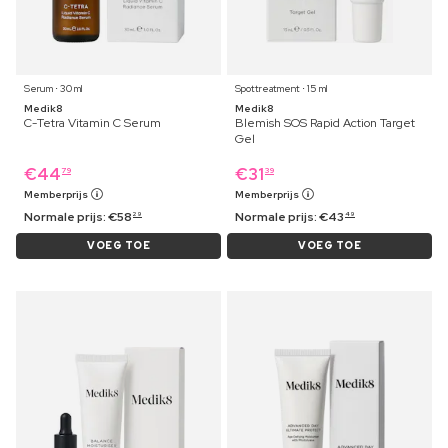
Serum ⋅ 30 ml
Spottreatment ⋅ 15 ml
Medik8
Medik8
C-Tetra Vitamin C Serum
Blemish SOS Rapid Action Target
Gel
€
44
€
31
79
39
Memberprijs
Memberprijs
Normale prijs:
€
58
Normale prijs:
€
43
29
49
VOEG TOE
VOEG TOE