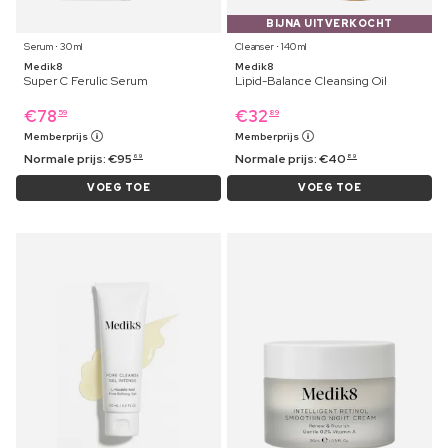
BIJNA UITVERKOCHT
Serum ⋅ 30 ml
Cleanser ⋅ 140 ml
Medik8
Medik8
Super C Ferulic Serum
Lipid-Balance Cleansing Oil
€
78
€
32
59
89
Memberprijs
Memberprijs
Normale prijs:
€
95
Normale prijs:
€
40
69
89
VOEG TOE
VOEG TOE