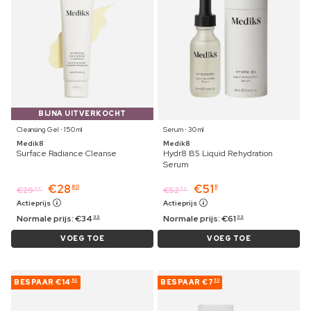
BIJNA UITVERKOCHT
Cleansing Gel ⋅ 150 ml
Serum ⋅ 30 ml
Medik8
Medik8
Surface Radiance Cleanse
Hydr8 B5 Liquid Rehydration
Serum
€
28
€
51
80
11
€
29
€
52
69
69
Actieprijs
Actieprijs
Normale prijs:
€
34
Normale prijs:
€
61
99
99
VOEG TOE
VOEG TOE
BESPAAR
€14
BESPAAR
€7
62
50