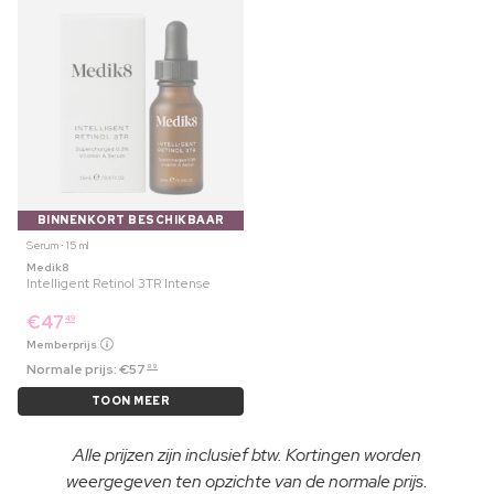
BINNENKORT BESCHIKBAAR
Serum ⋅ 15 ml
Medik8
Intelligent Retinol 3TR Intense
€
47
49
Memberprijs
Normale prijs:
€
57
99
TOON MEER
Alle prijzen zijn inclusief btw. Kortingen worden
weergegeven ten opzichte van de normale prijs.