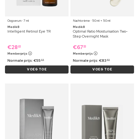
Oogserum ⋅ 7 ml
Nachtcrème ⋅ 50 ml + 50 ml
Medik8
Medik8
Intelligent Retinol Eye TR
Optimal Ratio Moisturisation Two-
Step Overnight Mask
€
28
€
67
49
99
Memberprijs
Memberprijs
Normale prijs:
€
55
Normale prijs:
€
83
99
49
VOEG TOE
VOEG TOE