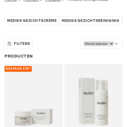
MEDIK8 GEZICHTSCRÈME
MEDIK8 GEZICHTSREINIGING
M
FILTERS
PRODUCTEN
BESPAAR
€18
31