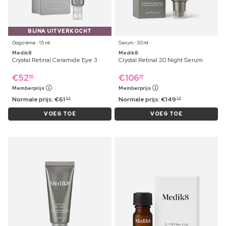
BIJNA UITVERKOCHT
Oogcrème ⋅ 15 ml
Serum ⋅ 30 ml
Medik8
Medik8
Crystal Retinal Ceramide Eye 3
Crystal Retinal 20 Night Serum
€
52
€
106
69
99
Memberprijs
Memberprijs
Normale prijs:
€
61
Normale prijs:
€
149
99
39
VOEG TOE
VOEG TOE