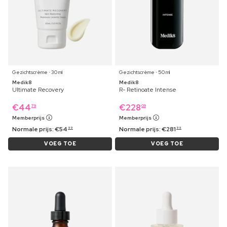
Gezichtscrème ⋅ 30 ml
Gezichtscrème ⋅ 50 ml
Medik8
Medik8
Ultimate Recovery
R- Retinoate Intense
€
44
€
228
79
09
Memberprijs
Memberprijs
Normale prijs:
€
54
Normale prijs:
€
281
99
99
VOEG TOE
VOEG TOE