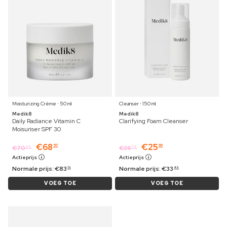
Moisturizing Crème ⋅ 50 ml
Cleanser ⋅ 150 ml
Medik8
Medik8
Daily Radiance Vitamin C
Clarifying Foam Cleanser
Moisuriser SPF 30
€
68
€
25
57
99
€
70
€
26
69
79
Actieprijs
Actieprijs
Normale prijs:
€
83
Normale prijs:
€
33
19
49
VOEG TOE
VOEG TOE