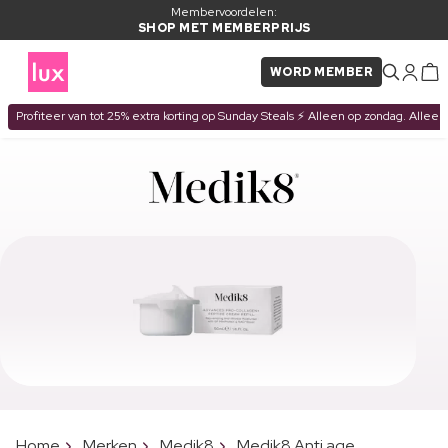
Membervoordelen:
SHOP MET MEMBERPRIJS
WORD MEMBER
Profiteer van tot 25% extra korting op Sunday Steals ⚡ Alleen op zondag. Alleen
Home
Merken
Medik8
Medik8 Anti age