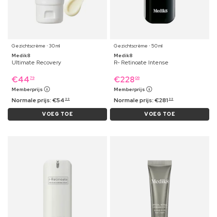
Gezichtscrème ⋅ 30 ml
Gezichtscrème ⋅ 50 ml
Medik8
Medik8
Ultimate Recovery
R- Retinoate Intense
€
44
€
228
79
09
Memberprijs
Memberprijs
Normale prijs:
€
54
Normale prijs:
€
281
99
99
VOEG TOE
VOEG TOE