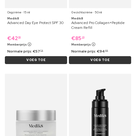
Oogcrème ⋅ 15 ml
Gezichtscrème ⋅ 50 ml
Medik8
Medik8
Advanced Day Eye Protect SPF 30
Advanced Pro Collagen+Peptide
Cream Refill
€
42
€
85
99
29
Memberprijs
Memberprijs
Normale prijs:
€
57
Normale prijs:
€
94
79
49
VOEG TOE
VOEG TOE