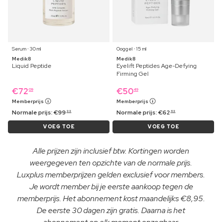
Serum ⋅ 30 ml
Ooggel ⋅ 15 ml
Medik8
Medik8
Liquid Peptide
Eyelift Peptides Age-Defying
Firming Gel
€
72
€
50
09
49
Memberprijs
Memberprijs
Normale prijs:
€
99
Normale prijs:
€
62
99
49
VOEG TOE
VOEG TOE
Alle prijzen zijn inclusief btw. Kortingen worden
weergegeven ten opzichte van de normale prijs.
Luxplus memberprijzen gelden exclusief voor members.
Je wordt member bij je eerste aankoop tegen de
memberprijs. Het abonnement kost maandelijks €8,95.
De eerste 30 dagen zijn gratis. Daarna is het