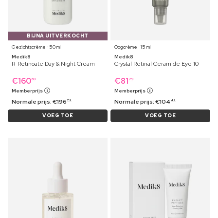
BIJNA UITVERKOCHT
Gezichtscrème ⋅ 50 ml
Oogcrème ⋅ 15 ml
Medik8
Medik8
R-Retinoate Day & Night Cream
Crystal Retinal Ceramide Eye 10
€
160
€
81
69
79
Memberprijs
Memberprijs
Normale prijs:
€
196
Normale prijs:
€
104
79
49
VOEG TOE
VOEG TOE