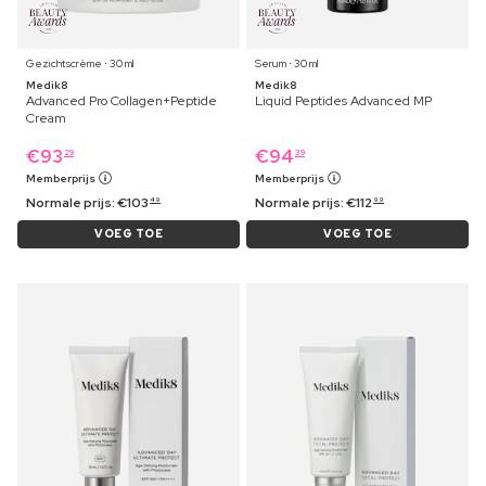
Gezichtscrème ⋅ 30 ml
Serum ⋅ 30 ml
Medik8
Medik8
Advanced Pro Collagen+Peptide
Liquid Peptides Advanced MP
Cream
€
93
€
94
29
39
Memberprijs
Memberprijs
Normale prijs:
€
103
Normale prijs:
€
112
49
99
VOEG TOE
VOEG TOE