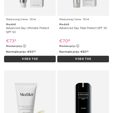
Moisturizing Crème ⋅ 50 ml
Moisturizing Crème ⋅ 50 ml
Medik8
Medik8
Advanced Day Ultimate Protect
Advanced Day Total Protect SPF 30
SPF 50
€
73
€
70
19
69
Memberprijs
Memberprijs
Normale prijs:
€
93
Normale prijs:
€
83
59
19
VOEG TOE
VOEG TOE