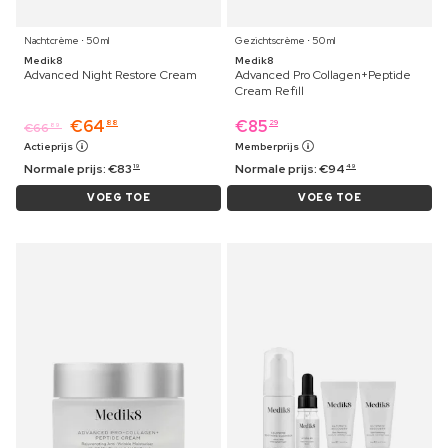
Nachtcrème ⋅ 50 ml
Gezichtscrème ⋅ 50 ml
Medik8
Medik8
Advanced Night Restore Cream
Advanced Pro Collagen+Peptide
Cream Refill
€
64
€
85
88
29
€
66
89
Actieprijs
Memberprijs
Normale prijs:
€
83
Normale prijs:
€
94
19
49
VOEG TOE
VOEG TOE