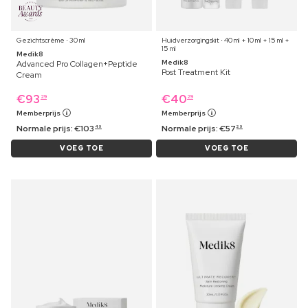
Gezichtscrème ⋅ 30 ml
Huidverzorgingskit ⋅ 40 ml + 10 ml + 15 ml +
15 ml
Medik8
Medik8
Advanced Pro Collagen+Peptide
Post Treatment Kit
Cream
€
93
€
40
29
29
Memberprijs
Memberprijs
Normale prijs:
€
103
Normale prijs:
€
57
49
29
VOEG TOE
VOEG TOE