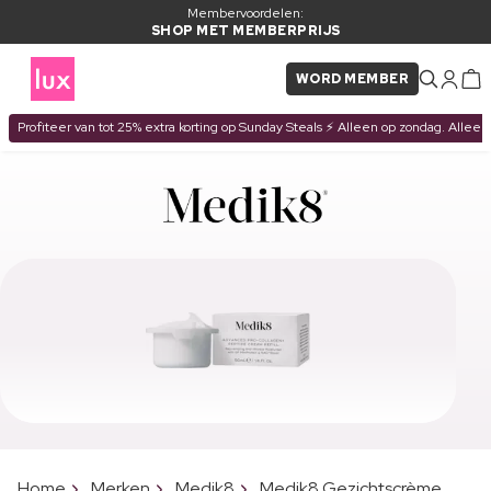
Membervoordelen:
SHOP MET MEMBERPRIJS
WORD MEMBER
Profiteer van tot 25% extra korting op Sunday Steals ⚡ Alleen op zondag. Alleen
Home
Merken
Medik8
Medik8 Gezichtscrème