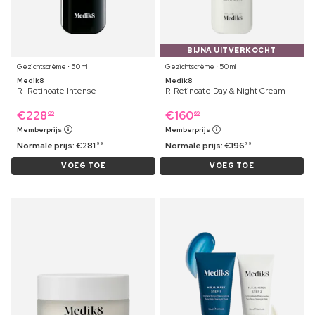
BIJNA UITVERKOCHT
Gezichtscrème ⋅ 50 ml
Gezichtscrème ⋅ 50 ml
Medik8
Medik8
R- Retinoate Intense
R-Retinoate Day & Night Cream
€
228
€
160
09
69
Memberprijs
Memberprijs
Normale prijs:
€
281
Normale prijs:
€
196
99
79
VOEG TOE
VOEG TOE