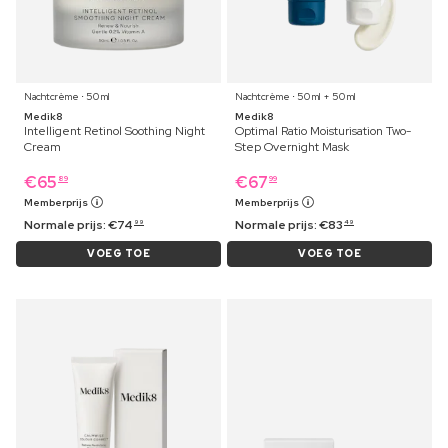
Nachtcrème ⋅ 50 ml
Nachtcrème ⋅ 50 ml + 50 ml
Medik8
Medik8
Intelligent Retinol Soothing Night
Optimal Ratio Moisturisation Two-
Cream
Step Overnight Mask
€
65
€
67
89
99
Memberprijs
Memberprijs
Normale prijs:
€
74
Normale prijs:
€
83
99
49
VOEG TOE
VOEG TOE