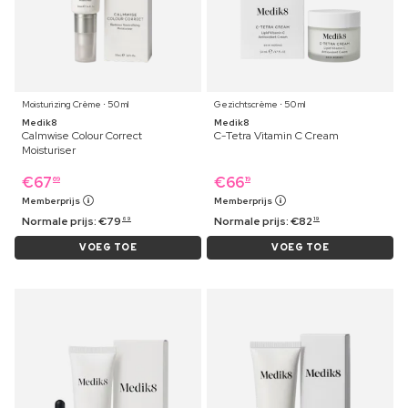
Moisturizing Crème ⋅ 50 ml
Gezichtscrème ⋅ 50 ml
Medik8
Medik8
Calmwise Colour Correct
C-Tetra Vitamin C Cream
Moisturiser
€
67
€
66
69
19
Memberprijs
Memberprijs
Normale prijs:
€
79
Normale prijs:
€
82
69
19
VOEG TOE
VOEG TOE