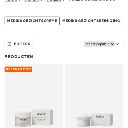
MEDIK8 GEZICHTSCRÈME
MEDIK8 GEZICHTSREINIGING
M
FILTERS
PRODUCTEN
BESPAAR
€18
31