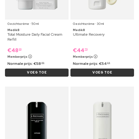
Gezichtscrème ⋅ 50 ml
Gezichtscrème ⋅ 30 ml
Medik8
Medik8
Total Moisture Daily Facial Cream
Ultimate Recovery
Refill
€
48
€
44
39
79
Memberprijs
Memberprijs
Normale prijs:
€
58
Normale prijs:
€
54
49
99
VOEG TOE
VOEG TOE