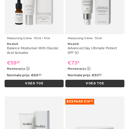
Moisturizing Crème ⋅ 50 ml + 10 ml
Moisturizing Crème ⋅ 50 ml
Medik8
Medik8
Balance Moisturiser With Glycolic
Advanced Day Ultimate Protect
Acid Activator
SPF 50
€
59
€
73
49
19
Memberprijs
Memberprijs
Normale prijs:
€
69
Normale prijs:
€
93
99
59
VOEG TOE
VOEG TOE
BESPAAR
€14
62