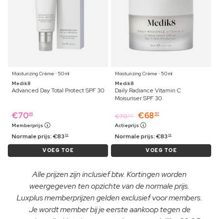
Moisturizing Crème ⋅ 50 ml
Moisturizing Crème ⋅ 50 ml
Medik8
Medik8
Advanced Day Total Protect SPF 30
Daily Radiance Vitamin C
Moisuriser SPF 30
€
70
€
68
69
57
€
70
69
Memberprijs
Actieprijs
Normale prijs:
€
83
Normale prijs:
€
83
19
19
VOEG TOE
VOEG TOE
Alle prijzen zijn inclusief btw. Kortingen worden
weergegeven ten opzichte van de normale prijs.
Luxplus memberprijzen gelden exclusief voor members.
Je wordt member bij je eerste aankoop tegen de