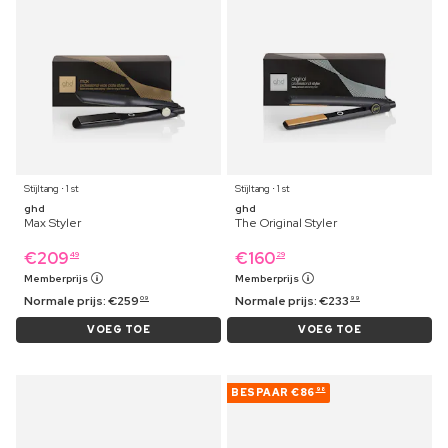
Stijltang ⋅ 1 st
Stijltang ⋅ 1 st
ghd
ghd
Max Styler
The Original Styler
€
209
€
160
49
29
Memberprijs
Memberprijs
Normale prijs:
€
259
Normale prijs:
€
233
09
99
VOEG TOE
VOEG TOE
BESPAAR
€86
98