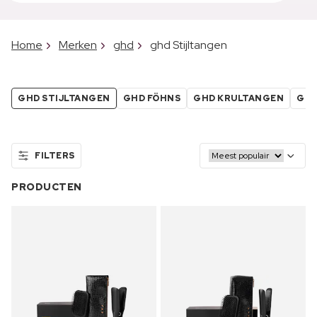
Home
Merken
ghd
ghd Stijltangen
GHD STIJLTANGEN
GHD FÖHNS
GHD KRULTANGEN
GHD
FILTERS
PRODUCTEN