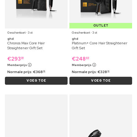
OUTLET
Geschenkset ⋅ 3 st
Geschenkset ⋅ 3 st
ghd
ghd
Chronos Max Core Hair
Platinum+ Core Hair Straightener
Straightener Gift Set
Gift Set
€
293
€
248
99
89
Memberprijs
Memberprijs
Normale prijs:
€
368
Normale prijs:
€
328
19
19
VOEG TOE
VOEG TOE