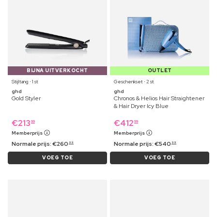
BIJNA UITVERKOCHT
OUTLET
Stijltang ⋅ 1 st
Geschenkset ⋅ 2 st
ghd
ghd
Gold Styler
Chronos & Helios Hair Straightener
& Hair Dryer Icy Blue
€
213
€
412
99
99
Memberprijs
Memberprijs
Normale prijs:
€
260
Normale prijs:
€
540
99
99
VOEG TOE
VOEG TOE