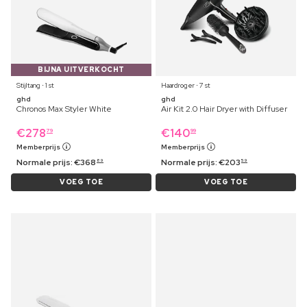
BIJNA UITVERKOCHT
Stijltang ⋅ 1 st
Haardroger ⋅ 7 st
ghd
ghd
Chronos Max Styler White
Air Kit 2.0 Hair Dryer with Diffuser
€
278
€
140
79
99
Memberprijs
Memberprijs
Normale prijs:
€
368
Normale prijs:
€
203
89
59
VOEG TOE
VOEG TOE