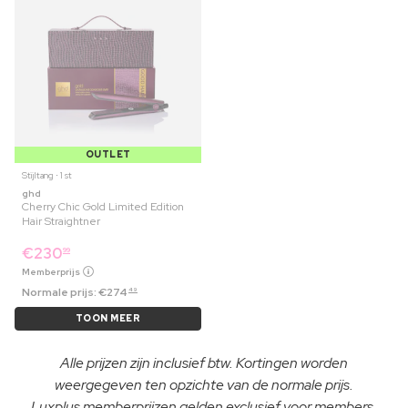
OUTLET
Stijltang ⋅ 1 st
ghd
Cherry Chic Gold Limited Edition
Hair Straightner
€
230
99
Memberprijs
Normale prijs:
€
274
49
TOON MEER
Alle prijzen zijn inclusief btw. Kortingen worden
weergegeven ten opzichte van de normale prijs.
Luxplus memberprijzen gelden exclusief voor members.