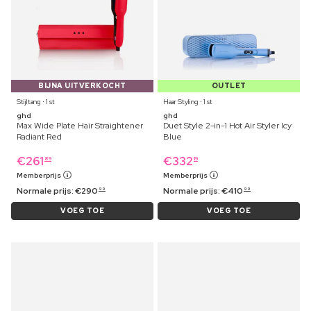
BIJNA UITVERKOCHT
OUTLET
Stijltang ⋅ 1 st
Haar Styling ⋅ 1 st
ghd
ghd
Max Wide Plate Hair Straightener
Duet Style 2-in-1 Hot Air Styler Icy
Radiant Red
Blue
€
261
€
332
89
19
Memberprijs
Memberprijs
Normale prijs:
€
290
Normale prijs:
€
410
99
99
VOEG TOE
VOEG TOE