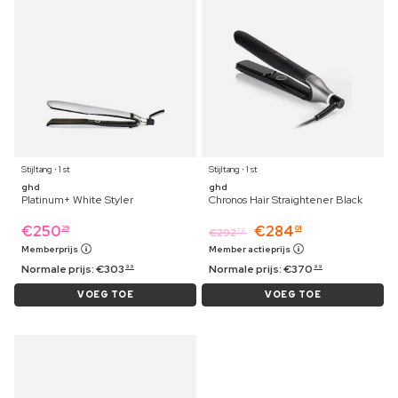
Stijltang ⋅ 1 st
Stijltang ⋅ 1 st
ghd
ghd
Platinum+ White Styler
Chronos Hair Straightener Black
€
250
€
284
29
01
€
292
79
Memberprijs
Member actieprijs
Normale prijs:
€
303
Normale prijs:
€
370
99
99
VOEG TOE
VOEG TOE