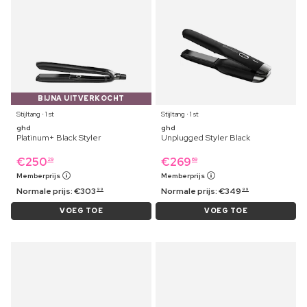
BIJNA UITVERKOCHT
Stijltang ⋅ 1 st
Stijltang ⋅ 1 st
ghd
ghd
Platinum+ Black Styler
Unplugged Styler Black
€
250
€
269
29
69
Memberprijs
Memberprijs
Normale prijs:
€
303
Normale prijs:
€
349
99
99
VOEG TOE
VOEG TOE