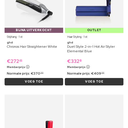
BIJNA UITVERKOCHT
OUTLET
Stijltang ⋅ 1 st
Haar Styling ⋅ 1 st
ghd
ghd
Chronos Hair Straightener White
Duet Style 2-in-1 Hot Air Styler
Elemental Blue
€
272
€
332
49
19
Memberprijs
Memberprijs
Normale prijs:
€
370
Normale prijs:
€
409
99
99
VOEG TOE
VOEG TOE