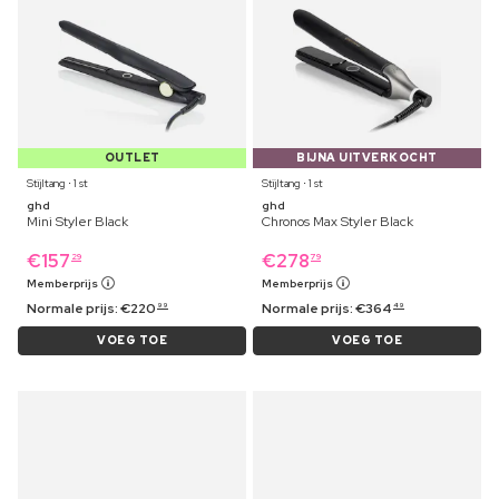
OUTLET
BIJNA UITVERKOCHT
Stijltang ⋅ 1 st
Stijltang ⋅ 1 st
ghd
ghd
Mini Styler Black
Chronos Max Styler Black
€
157
€
278
29
79
Memberprijs
Memberprijs
Normale prijs:
€
220
Normale prijs:
€
364
99
49
VOEG TOE
VOEG TOE