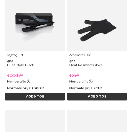
Stijltang ⋅ 1 st
Accessoires ⋅ 1 st
ghd
ghd
Duet Style Black
Heat Resistant Glove
€
336
€
6
89
59
Memberprijs
Memberprijs
Normale prijs:
€
410
Normale prijs:
€
8
99
99
VOEG TOE
VOEG TOE