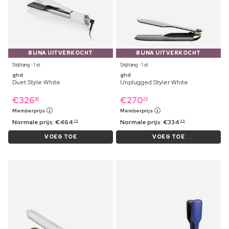
BIJNA UITVERKOCHT
BIJNA UITVERKOCHT
Stijltang ⋅ 1 st
Stijltang ⋅ 1 st
ghd
ghd
Duet Style White
Unplugged Styler White
€
326
€
270
99
39
Memberprijs
Memberprijs
Normale prijs:
€
464
Normale prijs:
€
334
79
99
VOEG TOE
VOEG TOE