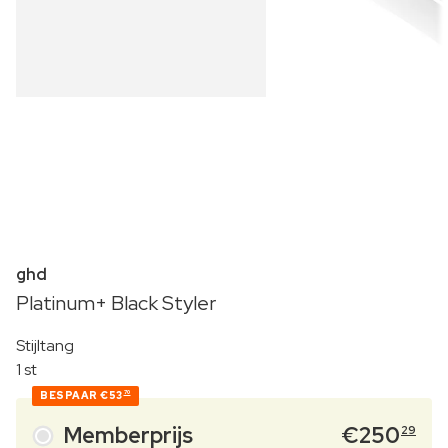
ghd
Platinum+ Black Styler
Stijltang
1 st
BESPAAR
€53
70
Memberprijs
€
250
29