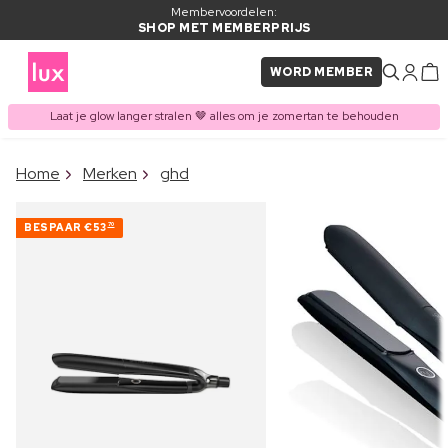
Membervoordelen:
SHOP MET MEMBERPRIJS
WORD MEMBER
Laat je glow langer stralen 🤎 alles om je zomertan te behouden
×
Home
Merken
ghd
ITEM TOEGEVOEGD AAN
Vaak samen gekocht met
WINKELMAND
BESPAAR
€53
70