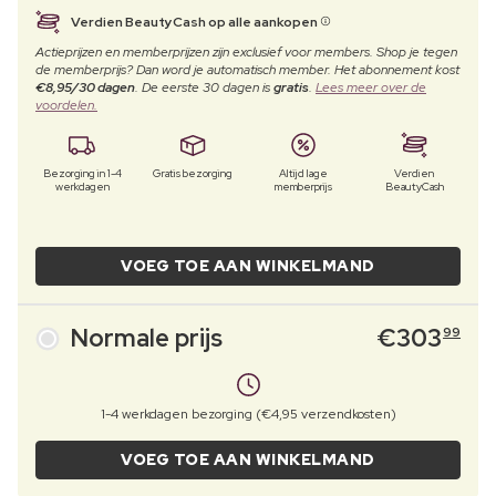
Verdien BeautyCash op alle aankopen
Actieprijzen en memberprijzen zijn exclusief voor members. Shop je tegen
de memberprijs? Dan word je automatisch member. Het abonnement kost
€8,95/30 dagen
. De eerste 30 dagen is
gratis
.
Lees meer over de
voordelen.
Bezorging in 1-4
Gratis bezorging
Altijd lage
Verdien
werkdagen
memberprijs
BeautyCash
VOEG TOE AAN WINKELMAND
Normale prijs
€
303
99
1-4 werkdagen bezorging (€4,95 verzendkosten)
VOEG TOE AAN WINKELMAND