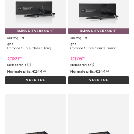
BIJNA UITVERKOCHT
BIJNA UITVERKOCHT
Krultang ⋅ 1 st
Krultang ⋅ 1 st
ghd
ghd
Chronos Curve Classic Tong
Chronos Curve Conical Wand
€
189
€
176
69
09
Memberprijs
Memberprijs
Normale prijs:
€
244
Normale prijs:
€
244
99
99
VOEG TOE
VOEG TOE