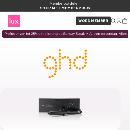
Membervoordelen:
SHOP MET MEMBERPRIJS
WORD MEMBER
Profiteer van tot 25% extra korting op Sunday Steals ⚡ Alleen op zondag. Alleen