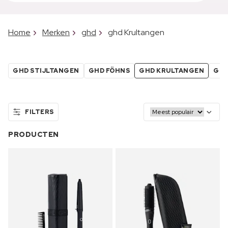
Home
Merken
ghd
ghd Krultangen
GHD STIJLTANGEN
GHD FÖHNS
GHD KRULTANGEN
GHD
FILTERS
PRODUCTEN