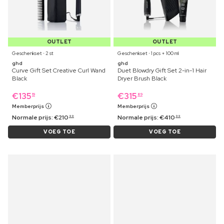
OUTLET
OUTLET
Geschenkset ⋅ 2 st
Geschenkset ⋅ 1 pcs + 100 ml
ghd
ghd
Curve Gift Set Creative Curl Wand
Duet Blowdry Gift Set 2-in-1 Hair
Black
Dryer Brush Black
€
135
€
315
19
89
Memberprijs
Memberprijs
Normale prijs:
€
210
Normale prijs:
€
410
99
99
VOEG TOE
VOEG TOE