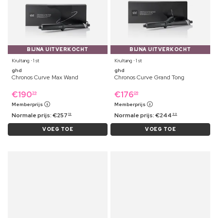
BIJNA UITVERKOCHT
BIJNA UITVERKOCHT
Krultang ⋅ 1 st
Krultang ⋅ 1 st
ghd
ghd
Chronos Curve Max Wand
Chronos Curve Grand Tong
€
190
€
176
39
09
Memberprijs
Memberprijs
Normale prijs:
€
257
Normale prijs:
€
244
19
99
VOEG TOE
VOEG TOE