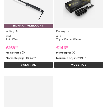
BIJNA UITVERKOCHT
Krultang ⋅ 1 st
Krultang ⋅ 1 st
ghd
ghd
Thin Wand
Triple Barrel Waver
€
168
€
146
89
69
Memberprijs
Memberprijs
Normale prijs:
€
247
Normale prijs:
€
199
09
99
VOEG TOE
VOEG TOE