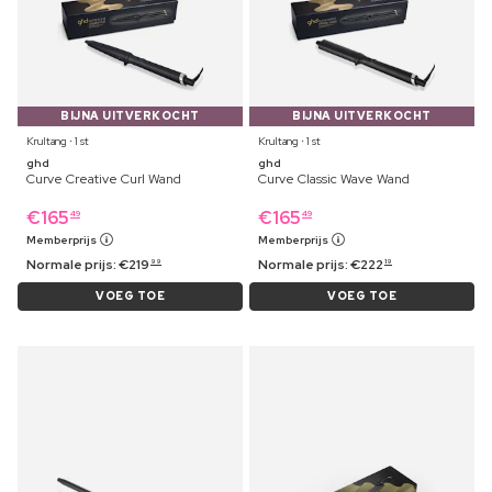
BIJNA UITVERKOCHT
BIJNA UITVERKOCHT
Krultang ⋅ 1 st
Krultang ⋅ 1 st
ghd
ghd
Curve Creative Curl Wand
Curve Classic Wave Wand
€
165
€
165
49
49
Memberprijs
Memberprijs
Normale prijs:
€
219
Normale prijs:
€
222
99
19
VOEG TOE
VOEG TOE