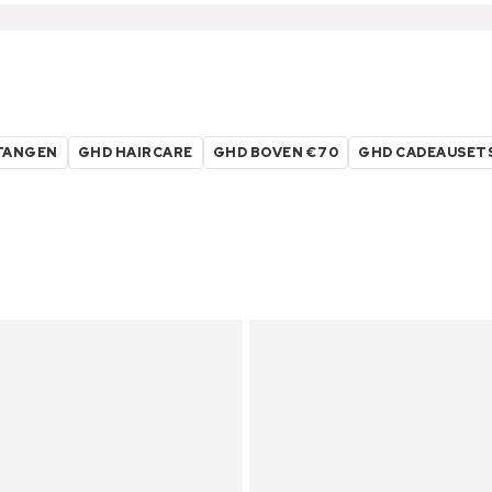
TANGEN
GHD HAIRCARE
GHD BOVEN €70
GHD CADEAUSET