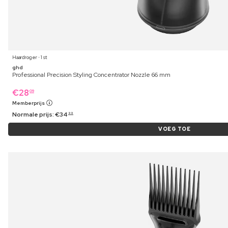
Haardroger ⋅ 1 st
ghd
Professional Precision Styling Concentrator Nozzle 66 mm
€
28
09
Memberprijs
Normale prijs:
€
34
99
VOEG TOE