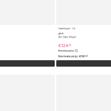
Haardroger ⋅ 1 st
ghd
Air Hair Dryer
€
124
89
Memberprijs
Normale prijs:
€
181
99