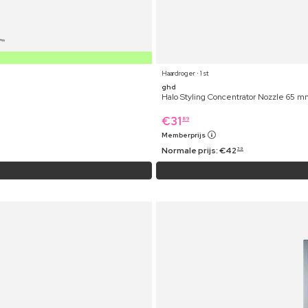
Haardroger ⋅ 1 st
ghd
Halo Styling Concentrator Nozzle 65 
€
31
89
Memberprijs
Normale prijs:
€
42
39