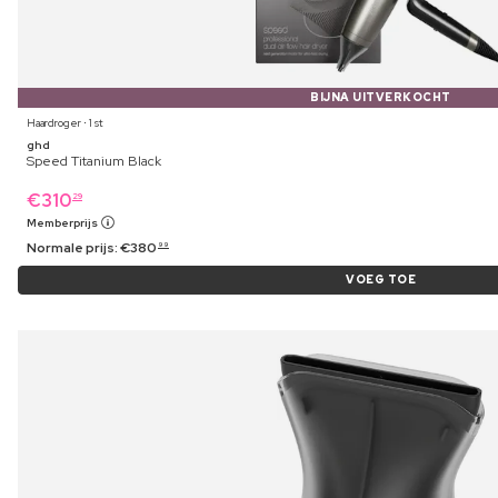
BIJNA UITVERKOCHT
Haardroger ⋅ 1 st
ghd
Speed Titanium Black
€
310
29
Memberprijs
Normale prijs:
€
380
99
VOEG TOE