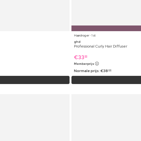
Haardroger ⋅ 1 st
ghd
Professional Curly Hair Diffuser
€
33
99
Memberprijs
Normale prijs:
€
38
99