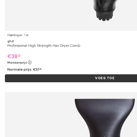
Haardroger ⋅ 1 st
ghd
Professional High Strength Hair Dryer Comb
€
38
39
Memberprijs
Normale prijs:
€
51
19
VOEG TOE