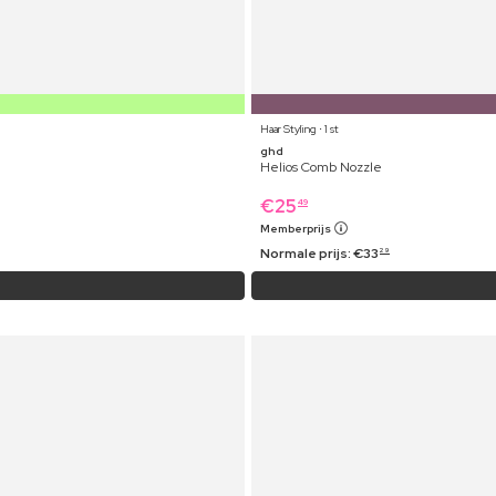
Haar Styling ⋅ 1 st
ghd
Helios Comb Nozzle
€
25
49
Memberprijs
Normale prijs:
€
33
29