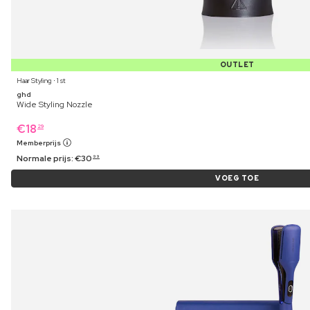
OUTLET
Haar Styling ⋅ 1 st
ghd
Wide Styling Nozzle
€
18
29
Memberprijs
Normale prijs:
€
30
99
VOEG TOE