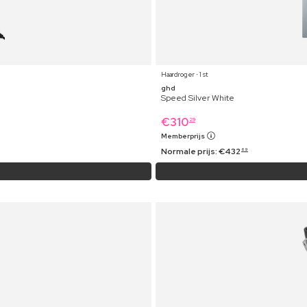
Haardroger ⋅ 1 st
ghd
Speed Silver White
€
310
29
Memberprijs
Normale prijs:
€
432
69