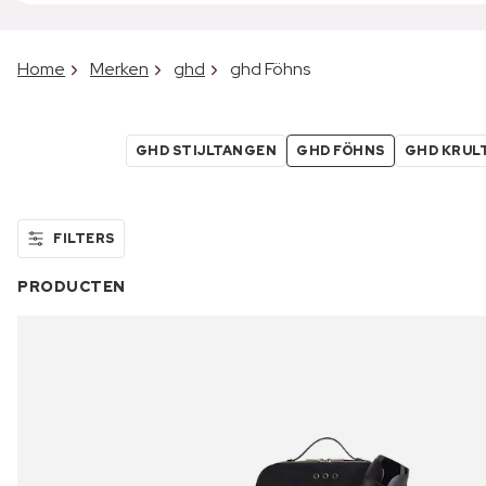
Home
Merken
ghd
ghd Föhns
GHD STIJLTANGEN
GHD FÖHNS
GHD KRUL
FILTERS
PRODUCTEN