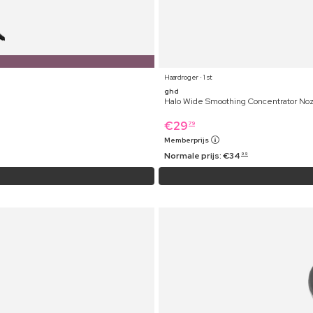
Haardroger ⋅ 1 st
ghd
Halo Wide Smoothing Concentrator N
€
29
79
Memberprijs
Normale prijs:
€
34
99