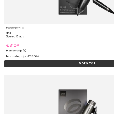
Haardroger ⋅ 1 st
ghd
Speed Black
€
310
29
Memberprijs
Normale prijs:
€
380
99
VOEG TOE