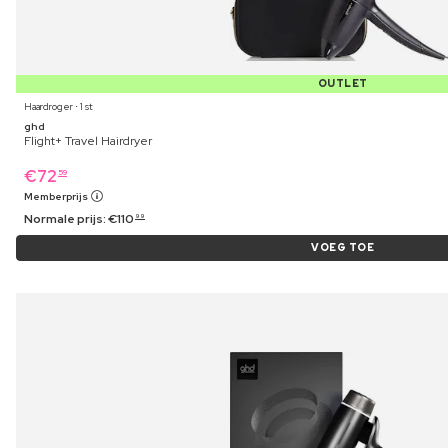
OUTLET
Haardroger ⋅ 1 st
ghd
Flight+ Travel Hairdryer
€
72
59
Memberprijs
Normale prijs:
€
110
99
VOEG TOE