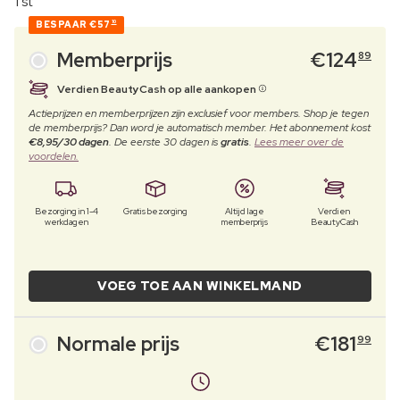
1 st
BESPAAR
€57
10
Memberprijs
€
124
89
Verdien BeautyCash op alle aankopen
Actieprijzen en memberprijzen zijn exclusief voor members. Shop je tegen
de memberprijs? Dan word je automatisch member. Het abonnement kost
€8,95/30 dagen
. De eerste 30 dagen is
gratis
.
Lees meer over de
voordelen.
Bezorging in 1-4
Gratis bezorging
Altijd lage
Verdien
werkdagen
memberprijs
BeautyCash
VOEG TOE AAN WINKELMAND
Normale prijs
€
181
99