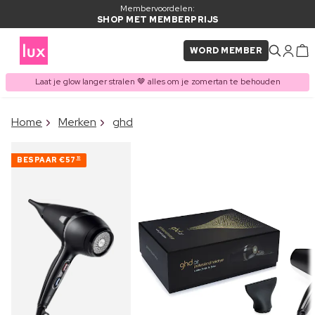
Membervoordelen:
SHOP MET MEMBERPRIJS
WORD MEMBER
Laat je glow langer stralen 🤎 alles om je zomertan te behouden
×
Home
Merken
ghd
ITEM TOEGEVOEGD AAN
Vaak samen gekocht met
WINKELMAND
BESPAAR
€57
10