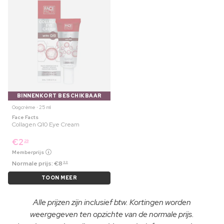
BINNENKORT BESCHIKBAAR
Oogcrème ⋅ 25 ml
Face Facts
Collagen Q10 Eye Cream
€
2
29
Memberprijs
Normale prijs:
€
8
99
TOON MEER
Alle prijzen zijn inclusief btw. Kortingen worden
weergegeven ten opzichte van de normale prijs.