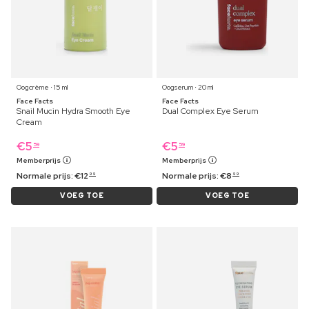
Oogcrème ⋅ 15 ml
Oogserum ⋅ 20 ml
Face Facts
Face Facts
Snail Mucin Hydra Smooth Eye
Dual Complex Eye Serum
Cream
€
5
€
5
59
59
Memberprijs
Memberprijs
Normale prijs:
€
12
Normale prijs:
€
8
99
99
VOEG TOE
VOEG TOE