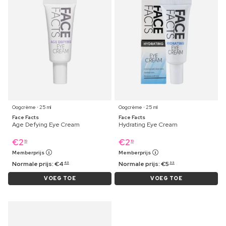
Oogcrème ⋅ 25 ml
Oogcrème ⋅ 25 ml
Face Facts
Face Facts
Age Defying Eye Cream
Hydrating Eye Cream
€
2
€
2
19
19
Memberprijs
Memberprijs
Normale prijs:
€
4
Normale prijs:
€
5
49
99
VOEG TOE
VOEG TOE