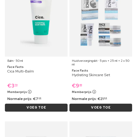
Balm ⋅ 50 ml
Huidverzorgingskit ⋅ 5 pcs + 25 ml + 2 x 50
ml
Face Facts
Face Facts
Cica Multi-Balm
Hydrating Skincare Set
€
3
€
9
79
99
Memberprijs
Memberprijs
Normale prijs:
€
7
Normale prijs:
€
21
39
69
VOEG TOE
VOEG TOE