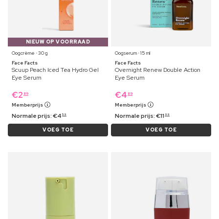
NIEUW OP VOORRAAD
Oogcrème ⋅ 30 g
Oogserum ⋅ 15 ml
Face Facts
Face Facts
Scuup Peach Iced Tea Hydro Gel
Overnight Renew Double Action
Eye Serum
Eye Serum
€
2
€
4
89
89
Memberprijs
Memberprijs
Normale prijs:
€
4
Normale prijs:
€
11
59
99
VOEG TOE
VOEG TOE