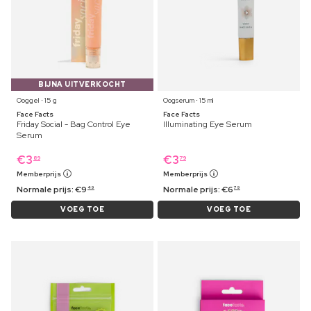
BIJNA UITVERKOCHT
Ooggel ⋅ 15 g
Oogserum ⋅ 15 ml
Face Facts
Face Facts
Friday Social - Bag Control Eye
Illuminating Eye Serum
Serum
€
3
€
3
89
79
Memberprijs
Memberprijs
Normale prijs:
€
9
Normale prijs:
€
6
49
79
VOEG TOE
VOEG TOE