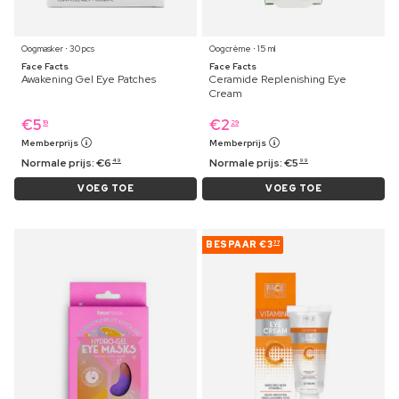
Oogmasker ⋅ 30 pcs
Oogcrème ⋅ 15 ml
Face Facts
Face Facts
Awakening Gel Eye Patches
Ceramide Replenishing Eye
Cream
€
5
€
2
19
29
Memberprijs
Memberprijs
Normale prijs:
€
6
Normale prijs:
€
5
49
99
VOEG TOE
VOEG TOE
BESPAAR
€3
77