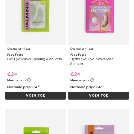
Oogmasker ⋅ 4 paar
Oogmasker ⋅ 4 paar
Face Facts
Face Facts
Gel Eye Masks Calming Aloe Vera
Hydro-Gel Eye Masks Rose
Spritzer
€
2
€
2
29
99
Memberprijs
Memberprijs
Normale prijs:
€
4
Normale prijs:
€
4
29
59
VOEG TOE
VOEG TOE