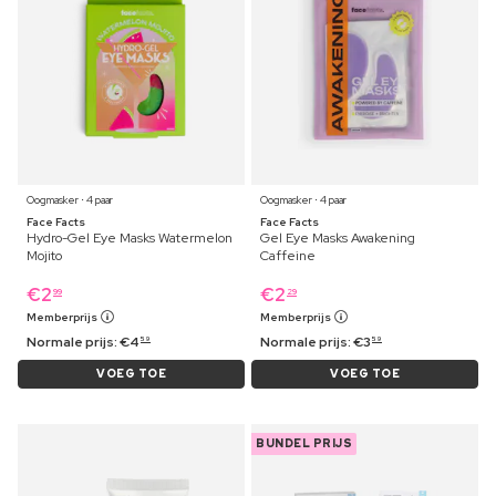
Oogmasker ⋅ 4 paar
Oogmasker ⋅ 4 paar
Face Facts
Face Facts
Hydro-Gel Eye Masks Watermelon
Gel Eye Masks Awakening
Mojito
Caffeine
€
2
€
2
99
29
Memberprijs
Memberprijs
Normale prijs:
€
4
Normale prijs:
€
3
59
59
VOEG TOE
VOEG TOE
BUNDEL PRIJS