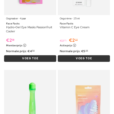
Oogmasker ⋅ 4 paar
Oogcrème ⋅ 25 ml
Face Facts
Face Facts
Hydro-Gel Eye Masks Passionfruit
Vitamin C Eye Cream
Cooler
€
2
€
2
99
22
€
2
29
Memberprijs
Actieprijs
Normale prijs:
€
4
Normale prijs:
€
5
59
99
VOEG TOE
VOEG TOE