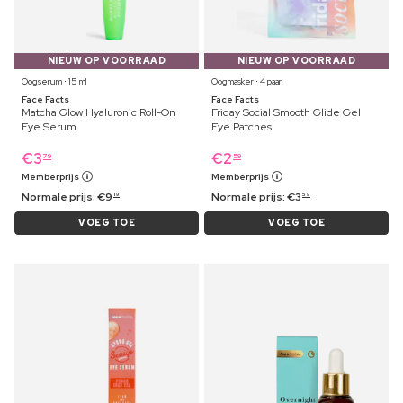
NIEUW OP VOORRAAD
NIEUW OP VOORRAAD
Oogserum ⋅ 15 ml
Oogmasker ⋅ 4 paar
Face Facts
Face Facts
Matcha Glow Hyaluronic Roll-On
Friday Social Smooth Glide Gel
Eye Serum
Eye Patches
€
3
€
2
79
59
Memberprijs
Memberprijs
Normale prijs:
€
9
Normale prijs:
€
3
19
59
VOEG TOE
VOEG TOE