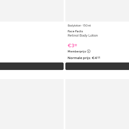
Bodylotion ⋅ 150 ml
Face Facts
Retinol Body Lotion
€
3
69
Memberprijs
Normale prijs:
€
4
69