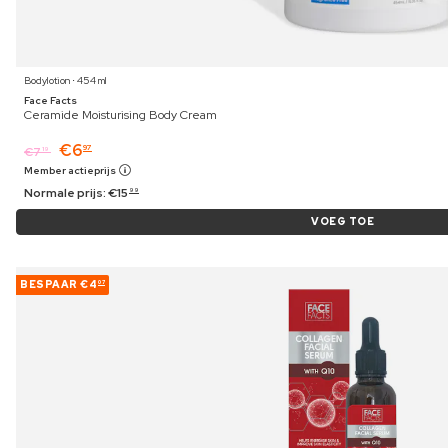
Bodylotion ⋅ 454 ml
Face Facts
Ceramide Moisturising Body Cream
€
6
97
€
7
19
Member actieprijs
Normale prijs:
€
15
99
VOEG TOE
BESPAAR
€4
07