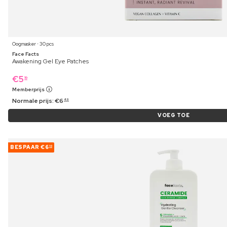
Oogmasker ⋅ 30 pcs
Face Facts
Awakening Gel Eye Patches
€
5
19
Memberprijs
Normale prijs:
€
6
49
VOEG TOE
BESPAAR
€6
10