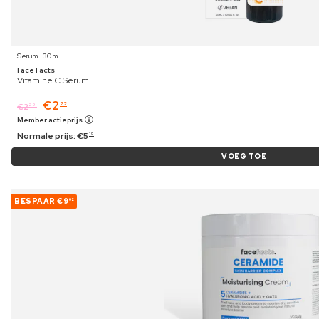
Serum ⋅ 30 ml
Face Facts
Vitamine C Serum
€
2
22
€
2
29
Member actieprijs
Normale prijs:
€
5
19
VOEG TOE
BESPAAR
€9
02