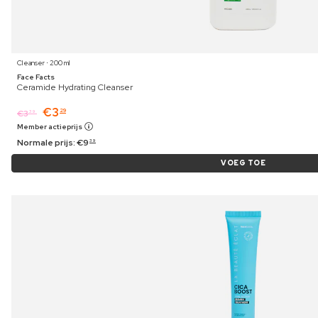
Cleanser ⋅ 200 ml
Face Facts
Ceramide Hydrating Cleanser
€
3
29
€
3
39
Member actieprijs
Normale prijs:
€
9
39
VOEG TOE