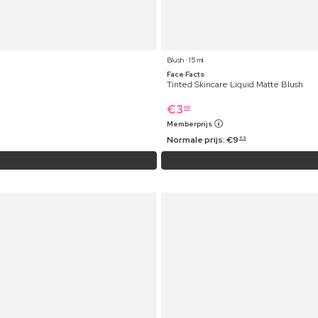
Blush ⋅ 15 ml
Face Facts
Tinted Skincare Liquid Matte Blush
€
3
09
Memberprijs
Normale prijs:
€
9
69