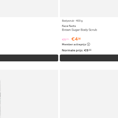
Bodyscrub ⋅ 400 g
Face Facts
Brown Sugar Body Scrub
€
4
94
€
5
09
Member actieprijs
Normale prijs:
€
8
99