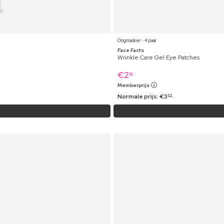
Oogmasker ⋅ 4 paar
Face Facts
Wrinkle Care Gel Eye Patches
€
2
19
Memberprijs
Normale prijs:
€
3
59