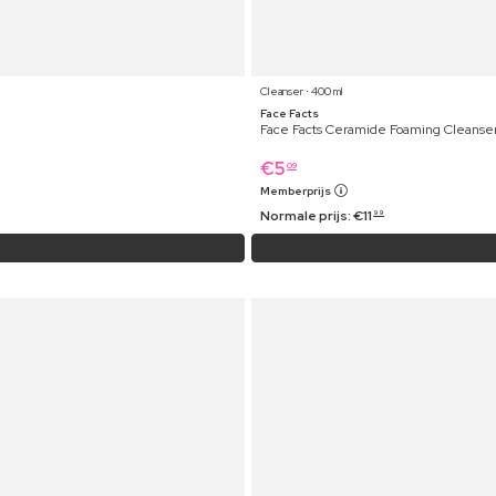
Cleanser ⋅ 400 ml
Face Facts
Face Facts Ceramide Foaming Cleanse
€
5
09
Memberprijs
Normale prijs:
€
11
99