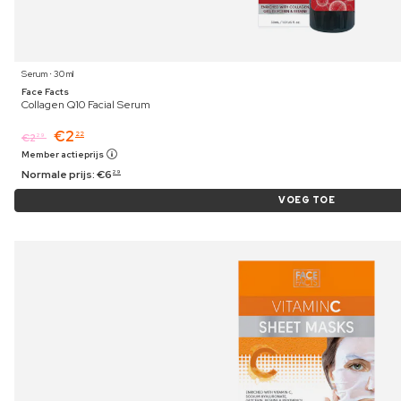
Serum ⋅ 30 ml
Face Facts
Collagen Q10 Facial Serum
€
2
22
€
2
29
Member actieprijs
Normale prijs:
€
6
29
VOEG TOE