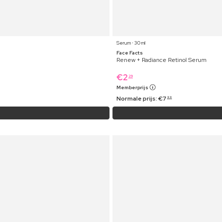
Serum ⋅ 30 ml
Face Facts
Renew + Radiance Retinol Serum
€
2
29
Memberprijs
Normale prijs:
€
7
99