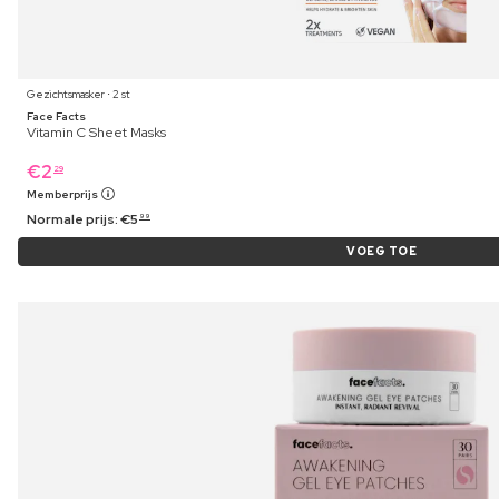
Gezichtsmasker ⋅ 2 st
Face Facts
Vitamin C Sheet Masks
€
2
29
Memberprijs
Normale prijs:
€
5
99
VOEG TOE