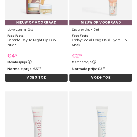
NIEUW OP VOORRAAD
NIEUW OP VOORRAAD
Lipverzorging ⋅ 2 st
Lipverzorging ⋅ 15 ml
Face Facts
Face Facts
Peptide Day To Night Lip Duo
Friday Social Long Haul Hydra Lip
Nude
Mask
€
4
€
2
19
59
Memberprijs
Memberprijs
Normale prijs:
€
5
Normale prijs:
€
3
99
59
VOEG TOE
VOEG TOE