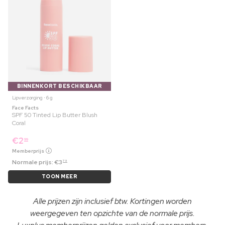
BINNENKORT BESCHIKBAAR
Lipverzorging ⋅ 6 g
Face Facts
SPF 50 Tinted Lip Butter Blush
Coral
€
2
99
Memberprijs
Normale prijs:
€
3
79
TOON MEER
Alle prijzen zijn inclusief btw. Kortingen worden
weergegeven ten opzichte van de normale prijs.