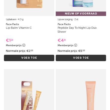
NIEUW OP VOORRAAD
Lipbalsem ⋅ 4.3 g
Lipverzorging ⋅ 2 st
Face Facts
Face Facts
Lip Balm Vitamin C
Peptide Day To Night Lip Duo
Sheer
€
1
€
4
79
19
Memberprijs
Memberprijs
Normale prijs:
€
2
Normale prijs:
€
5
69
99
VOEG TOE
VOEG TOE