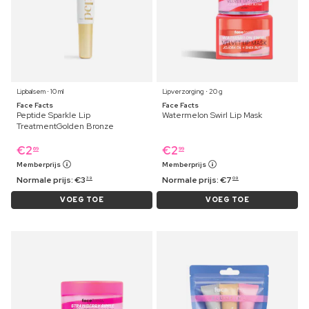
Lipbalsem ⋅ 10 ml
Lipverzorging ⋅ 20 g
Face Facts
Face Facts
Peptide Sparkle Lip
Watermelon Swirl Lip Mask
TreatmentGolden Bronze
€
2
€
2
69
99
Memberprijs
Memberprijs
Normale prijs:
€
3
Normale prijs:
€
7
39
09
VOEG TOE
VOEG TOE