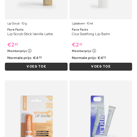
Lip Scrub ⋅ 10 g
Lipbalsem ⋅ 10 ml
Face Facts
Face Facts
Lip Scrub Stick Vanilla Latte
Cica Soothing Lip Balm
€
2
€
2
89
29
Memberprijs
Memberprijs
Normale prijs:
€
4
Normale prijs:
€
4
49
59
VOEG TOE
VOEG TOE