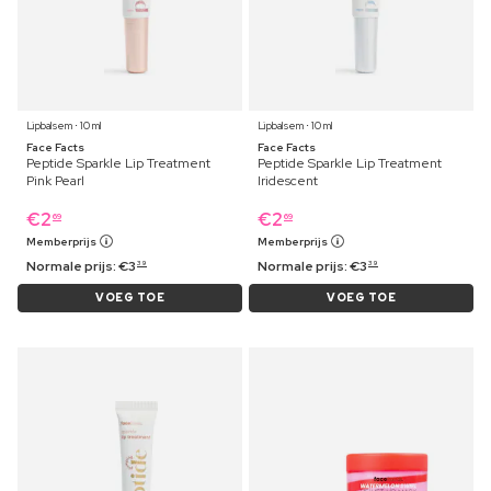
Lipbalsem ⋅ 10 ml
Lipbalsem ⋅ 10 ml
Face Facts
Face Facts
Peptide Sparkle Lip Treatment
Peptide Sparkle Lip Treatment
Pink Pearl
Iridescent
€
2
€
2
69
69
Memberprijs
Memberprijs
Normale prijs:
€
3
Normale prijs:
€
3
39
39
VOEG TOE
VOEG TOE