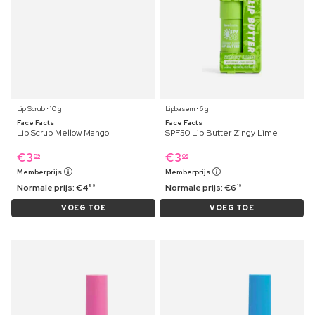
Lip Scrub ⋅ 10 g
Lipbalsem ⋅ 6 g
Face Facts
Face Facts
Lip Scrub Mellow Mango
SPF50 Lip Butter Zingy Lime
€
3
€
3
59
09
Memberprijs
Memberprijs
Normale prijs:
€
4
Normale prijs:
€
6
59
19
VOEG TOE
VOEG TOE