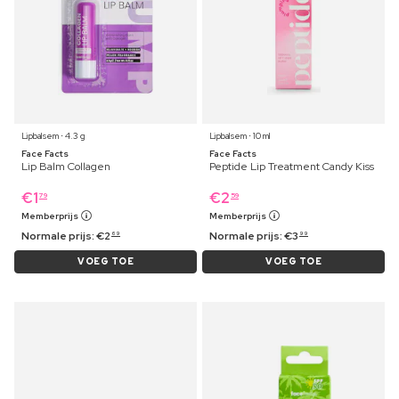
Lipbalsem ⋅ 4.3 g
Lipbalsem ⋅ 10 ml
Face Facts
Face Facts
Lip Balm Collagen
Peptide Lip Treatment Candy Kiss
€
1
€
2
79
59
Memberprijs
Memberprijs
Normale prijs:
€
2
Normale prijs:
€
3
69
99
VOEG TOE
VOEG TOE