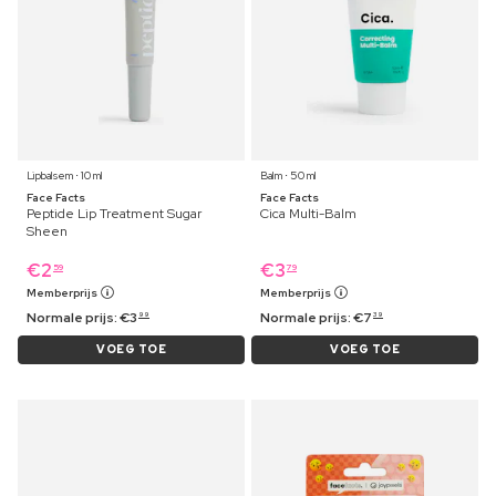
Lipbalsem ⋅ 10 ml
Balm ⋅ 50 ml
Face Facts
Face Facts
Peptide Lip Treatment Sugar
Cica Multi-Balm
Sheen
€
2
€
3
59
79
Memberprijs
Memberprijs
Normale prijs:
€
3
Normale prijs:
€
7
99
39
VOEG TOE
VOEG TOE