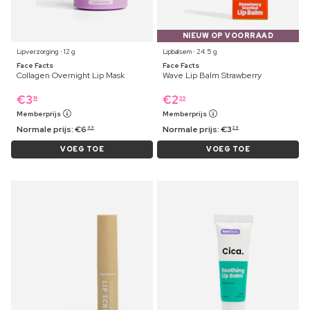
NIEUW OP VOORRAAD
Lipverzorging ⋅ 12 g
Lipbalsem ⋅ 24.5 g
Face Facts
Face Facts
Collagen Overnight Lip Mask
Wave Lip Balm Strawberry
€
3
€
2
19
39
Memberprijs
Memberprijs
Normale prijs:
€
6
Normale prijs:
€
3
99
29
VOEG TOE
VOEG TOE