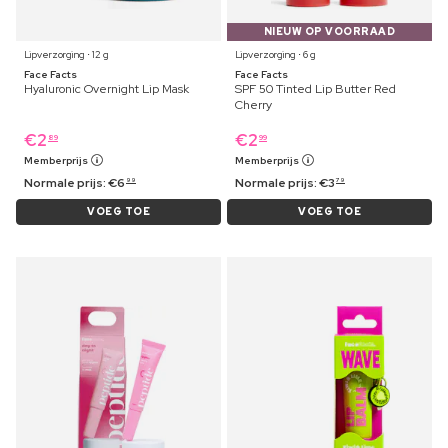
NIEUW OP VOORRAAD
Lipverzorging ⋅ 12 g
Lipverzorging ⋅ 6 g
Face Facts
Face Facts
Hyaluronic Overnight Lip Mask
SPF 50 Tinted Lip Butter Red
Cherry
€
2
€
2
89
99
Memberprijs
Memberprijs
Normale prijs:
€
6
Normale prijs:
€
3
99
79
VOEG TOE
VOEG TOE