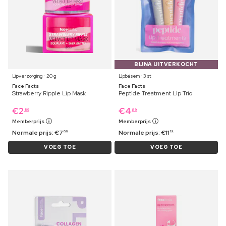
BIJNA UITVERKOCHT
Lipverzorging ⋅ 20 g
Lipbalsem ⋅ 3 st
Face Facts
Face Facts
Strawberry Ripple Lip Mask
Peptide Treatment Lip Trio
€
2
€
4
89
89
Memberprijs
Memberprijs
Normale prijs:
€
7
Normale prijs:
€
11
09
19
VOEG TOE
VOEG TOE