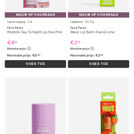
NIEUW OP VOORRAAD
NIEUW OP VOORRAAD
Lipverzorging ⋅ 2 st
Lipbalsem ⋅ 24.5 g
Face Facts
Face Facts
Peptide Day To Night Lip Duo Pink
Wave Lip Balm Kiwi & Lime
€
4
€
2
19
39
Memberprijs
Memberprijs
Normale prijs:
€
5
Normale prijs:
€
3
99
29
VOEG TOE
VOEG TOE