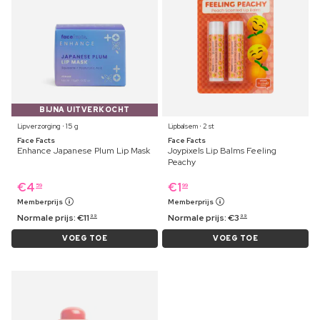
BIJNA UITVERKOCHT
Lipverzorging ⋅ 15 g
Lipbalsem ⋅ 2 st
Face Facts
Face Facts
Enhance Japanese Plum Lip Mask
Joypixels Lip Balms Feeling
Peachy
€
4
€
1
59
99
Memberprijs
Memberprijs
Normale prijs:
€
11
Normale prijs:
€
3
99
99
VOEG TOE
VOEG TOE