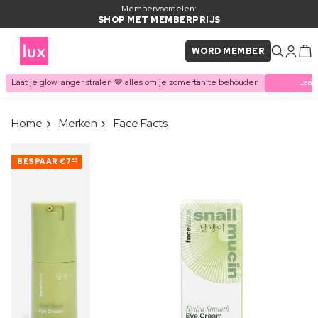
Membervoordelen:
SHOP MET MEMBERPRIJS
WORD MEMBER
Laat je glow langer stralen 🤎 alles om je zomertan te behouden
Laat
×
Home
Merken
Face Facts
ITEM TOEGEVOEGD AAN
Vaak samen gekocht met
WINKELMAND
BESPAAR
€7
40