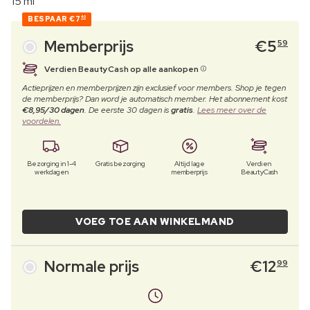
15 ml
BESPAAR
€7
40
Memberprijs
€
5
59
Verdien BeautyCash op alle aankopen
Actieprijzen en memberprijzen zijn exclusief voor members. Shop je tegen
de memberprijs? Dan word je automatisch member. Het abonnement kost
€8,95/30 dagen
. De eerste 30 dagen is
gratis
.
Lees meer over de
voordelen.
Bezorging in 1-4
Gratis bezorging
Altijd lage
Verdien
werkdagen
memberprijs
BeautyCash
VOEG TOE AAN WINKELMAND
Normale prijs
€
12
99