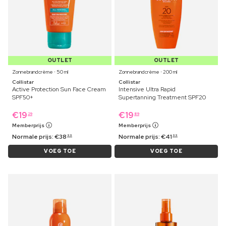
OUTLET
OUTLET
Zonnebrandcrème ⋅ 50 ml
Zonnebrandcrème ⋅ 200 ml
Collistar
Collistar
Active Protection Sun Face Cream
Intensive Ultra Rapid
SPF50+
Supertanning Treatment SPF20
€
19
€
19
29
89
Memberprijs
Memberprijs
Normale prijs:
€
38
Normale prijs:
€
41
99
99
VOEG TOE
VOEG TOE