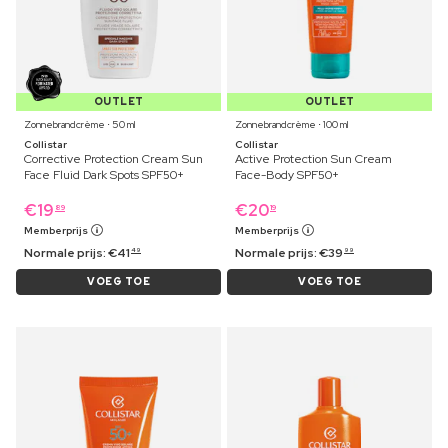
OUTLET
OUTLET
Zonnebrandcrème ⋅ 50 ml
Zonnebrandcrème ⋅ 100 ml
Collistar
Collistar
Corrective Protection Cream Sun
Active Protection Sun Cream
Face Fluid Dark Spots SPF50+
Face-Body SPF50+
€
19
€
20
89
19
Memberprijs
Memberprijs
Normale prijs:
€
41
Normale prijs:
€
39
49
99
VOEG TOE
VOEG TOE