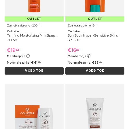
OUTLET
OUTLET
Zonnebrandcrème ⋅ 200 ml
Zonnebrandcrème ⋅ 9 ml
Collistar
Collistar
Tanning Moisturizing Milk Spray
Sun Stick Hyper-Sensitive Skins
SPF50
SPF50+
€
19
€
16
89
49
Memberprijs
Memberprijs
Normale prijs:
€
41
Normale prijs:
€
33
49
99
VOEG TOE
VOEG TOE