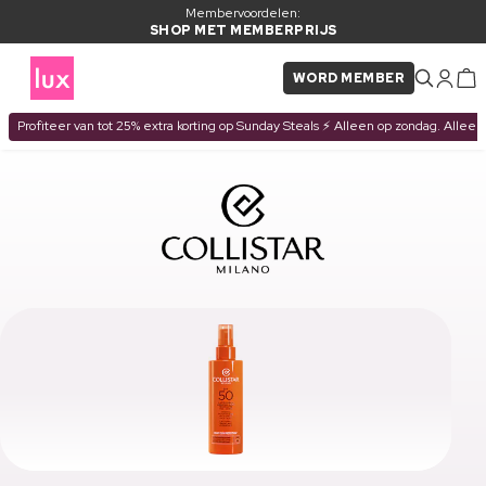
Membervoordelen:
SHOP MET MEMBERPRIJS
WORD MEMBER
Profiteer van tot 25% extra korting op Sunday Steals ⚡ Alleen op zondag. Alleen