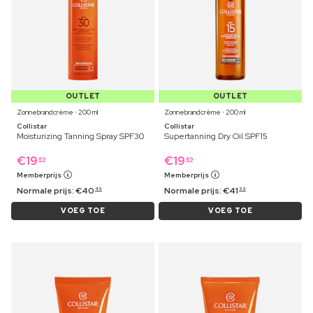
OUTLET
OUTLET
Zonnebrandcrème ⋅ 200 ml
Zonnebrandcrème ⋅ 200 ml
Collistar
Collistar
Moisturizing Tanning Spray SPF30
Supertanning Dry Oil SPF15
€
19
€
19
89
89
Memberprijs
Memberprijs
Normale prijs:
€
40
Normale prijs:
€
41
49
99
VOEG TOE
VOEG TOE