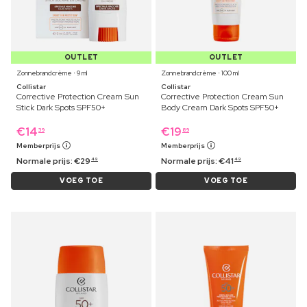
OUTLET
OUTLET
Zonnebrandcrème ⋅ 9 ml
Zonnebrandcrème ⋅ 100 ml
Collistar
Collistar
Corrective Protection Cream Sun
Corrective Protection Cream Sun
Stick Dark Spots SPF50+
Body Cream Dark Spots SPF50+
€
14
€
19
39
89
Memberprijs
Memberprijs
Normale prijs:
€
29
Normale prijs:
€
41
49
49
VOEG TOE
VOEG TOE