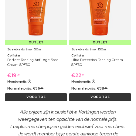
OUTLET
OUTLET
Zonnebrandcrème ⋅ 50 ml
Zonnebrandcrème ⋅ 150 ml
Collistar
Collistar
Perfect Tanning Anti-Age Face
Ultra Protection Tanning Cream
Cream SPF30
SPF30
€
19
€
22
09
19
Memberprijs
Memberprijs
Normale prijs:
€
36
Normale prijs:
€
38
99
99
VOEG TOE
VOEG TOE
Alle prijzen zijn inclusief btw. Kortingen worden
weergegeven ten opzichte van de normale prijs.
Luxplus memberprijzen gelden exclusief voor members.
Je wordt member bij je eerste aankoop tegen de