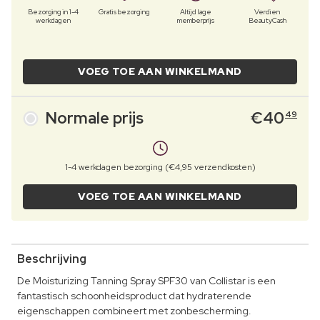
Bezorging in 1-4
Gratis bezorging
Altijd lage
Verdien
werkdagen
memberprijs
BeautyCash
VOEG TOE AAN WINKELMAND
Normale prijs
€
40
49
1-4 werkdagen bezorging (€4,95 verzendkosten)
VOEG TOE AAN WINKELMAND
Beschrijving
De Moisturizing Tanning Spray SPF30 van Collistar is een
fantastisch schoonheidsproduct dat hydraterende
eigenschappen combineert met zonbescherming.