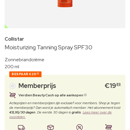
OUTLET
Collistar
Moisturizing Tanning Spray SPF30
Zonnebrandcrème
200 ml
BESPAAR
€20
60
Memberprijs
€
19
89
Verdien BeautyCash op alle aankopen
Actieprijzen en memberprijzen zijn exclusief voor members. Shop je tegen
de memberprijs? Dan word je automatisch member. Het abonnement kost
€8,95/30 dagen
. De eerste 30 dagen is
gratis
.
Lees meer over de
voordelen.