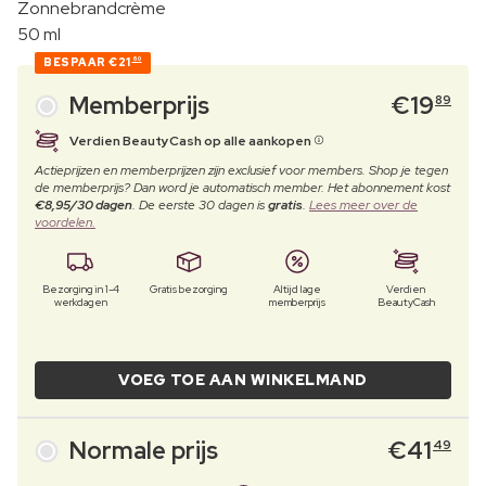
Zonnebrandcrème
50 ml
BESPAAR
€21
60
Memberprijs
€
19
89
Verdien BeautyCash op alle aankopen
Actieprijzen en memberprijzen zijn exclusief voor members. Shop je tegen
de memberprijs? Dan word je automatisch member. Het abonnement kost
€8,95/30 dagen
. De eerste 30 dagen is
gratis
.
Lees meer over de
voordelen.
Bezorging in 1-4
Gratis bezorging
Altijd lage
Verdien
werkdagen
memberprijs
BeautyCash
VOEG TOE AAN WINKELMAND
Normale prijs
€
41
49