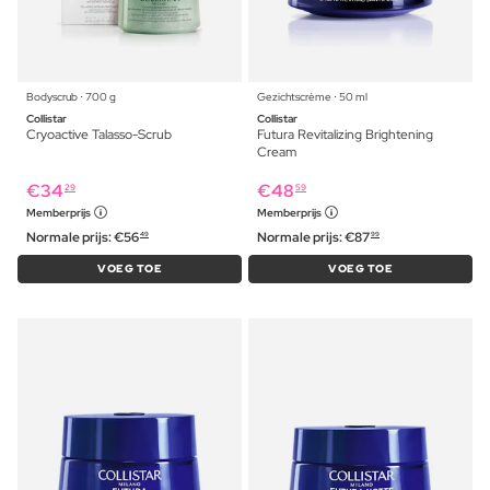
Bodyscrub ⋅ 700 g
Gezichtscrème ⋅ 50 ml
Collistar
Collistar
Cryoactive Talasso-Scrub
Futura Revitalizing Brightening
Cream
€
34
€
48
29
59
Memberprijs
Memberprijs
Normale prijs:
€
56
Normale prijs:
€
87
49
99
VOEG TOE
VOEG TOE