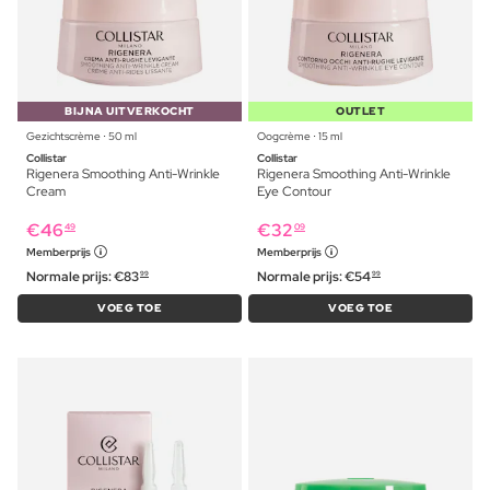
BIJNA UITVERKOCHT
OUTLET
Gezichtscrème ⋅ 50 ml
Oogcrème ⋅ 15 ml
Collistar
Collistar
Rigenera Smoothing Anti-Wrinkle
Rigenera Smoothing Anti-Wrinkle
Cream
Eye Contour
€
46
€
32
49
09
Memberprijs
Memberprijs
Normale prijs:
€
83
Normale prijs:
€
54
99
99
VOEG TOE
VOEG TOE