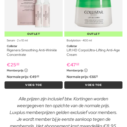
OUTLET
OUTLET
Serum ⋅ 2 x 10 ml
Bodylotion ⋅ 400 ml
Collistar
Collistar
Rigenera Smoothing Anti-Wrinkle
Lift HD CorpoUltra-Lifting Anti-Age
Concentrate
Cream
€
25
€
47
89
69
Memberprijs
Memberprijs
Normale prijs:
€
49
Normale prijs:
€
66
69
19
VOEG TOE
VOEG TOE
Alle prijzen zijn inclusief btw. Kortingen worden
weergegeven ten opzichte van de normale prijs.
Luxplus memberprijzen gelden exclusief voor members.
Je wordt member bij je eerste aankoop tegen de
memberprijs. Het abonnement kost maandelijks €8,95.