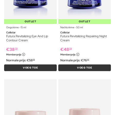
OUTLET
OUTLET
Oogcrème ⋅ 15 ml
Nachtcrème ⋅ 50 ml
Collistar
Collistar
Futura Revitalizing Eye And Lip
Futura Revitalizing Repairing Night
Contour Cream
Cream
€
38
€
48
79
59
Memberprijs
Memberprijs
Normale prijs:
€
58
Normale prijs:
€
76
99
99
VOEG TOE
VOEG TOE