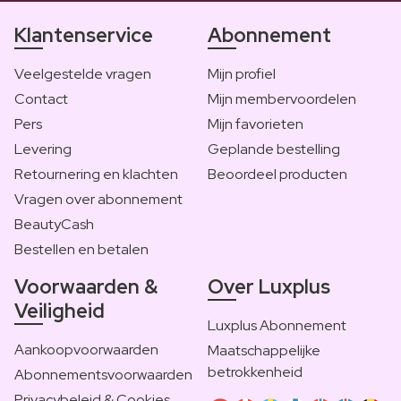
Klantenservice
Abonnement
Veelgestelde vragen
Mijn profiel
Contact
Mijn membervoordelen
Pers
Mijn favorieten
Levering
Geplande bestelling
Retournering en klachten
Beoordeel producten
Vragen over abonnement
BeautyCash
Bestellen en betalen
Voorwaarden &
Over Luxplus
Veiligheid
Luxplus Abonnement
Aankoopvoorwaarden
Maatschappelijke
betrokkenheid
Abonnementsvoorwaarden
Privacybeleid & Cookies