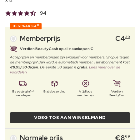
3 st
94
BESPAAR
€4
30
Memberprijs
€
4
39
Verdien BeautyCash op alle aankopen
Actieprijzen en memberprijzen zijn exclusief voor members. Shop je tegen
de memberprijs? Dan word je automatisch member. Het abonnement kost
€8,95/30 dagen
. De eerste 30 dagen is
gratis
.
Lees meer over de
voordelen.
Bezorging in 1-4
Gratis bezorging
Altijd lage
Verdien
werkdagen
memberprijs
BeautyCash
VOEG TOE AAN WINKELMAND
Normale prijs
€
8
69