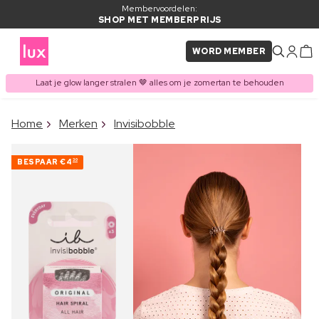
Membervoordelen:
SHOP MET MEMBERPRIJS
WORD MEMBER
Laat je glow langer stralen 🤎 alles om je zomertan te behouden
×
Home
Merken
Invisibobble
ITEM TOEGEVOEGD AAN
Vaak samen gekocht met
WINKELMAND
BESPAAR
€4
30