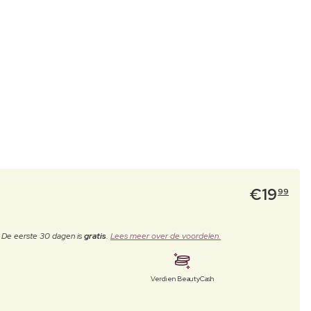
€
19
99
. De eerste 30 dagen is
gratis
.
Lees meer over de voordelen.
Verdien BeautyCash