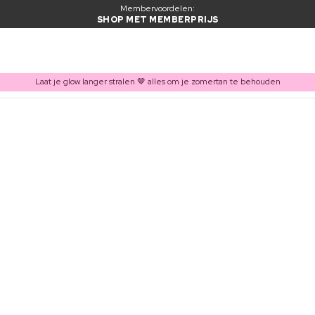
Membervoordelen:
SHOP MET MEMBERPRIJS
Laat je glow langer stralen 🤎 alles om je zomertan te behouden
ITEM TOEGEVOEGD AAN WINKELMAND
Vaak samen gekocht met