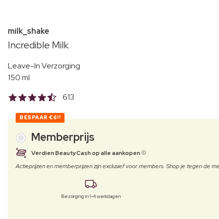
milk_shake
Incredible Milk
Leave-In Verzorging
150 ml
613
BESPAAR
€6
00
Memberprijs
Verdien BeautyCash op alle aankopen
Actieprijzen en memberprijzen zijn exclusief voor members. Shop je tegen de
Bezorging in 1-4 werkdagen