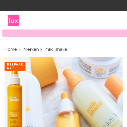
Home
Merken
milk_shake
BESPAAR
€6
00