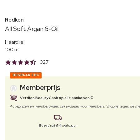
Redken
All Soft Argan 6-Oil
Haarolie
100 ml
327
BESPAAR
€8
80
Memberprijs
Verdien BeautyCash op alle aankopen
Actieprijzen en memberprijzen zijn exclusief voor members. Shop je tegen de
Bezorging in 1-4 werkdagen