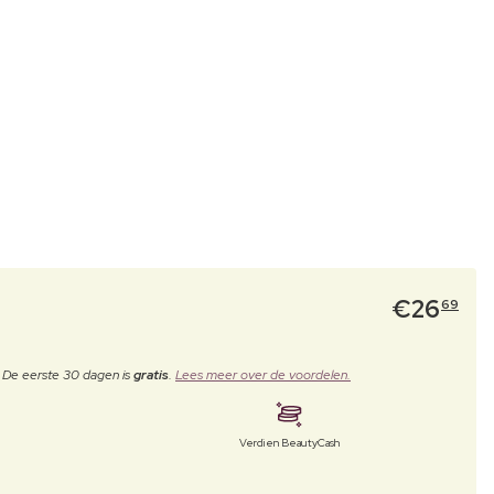
€
26
69
. De eerste 30 dagen is
gratis
.
Lees meer over de voordelen.
Verdien BeautyCash