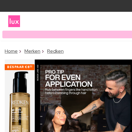
Home
Merken
Redken
BESPAAR
€8
80