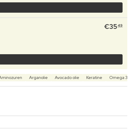
€
35
49
Aminozuren
Arganolie
Avocado olie
Keratine
Omega 3, 6