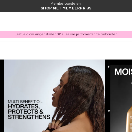
Membervoordelen:
SHOP MET MEMBERPRIJS
Laat je glow langer stralen 🤎 alles om je zomertan te behouden
ITEM TOEGEVOEGD AAN WINKELMAND
Vaak samen gekocht met