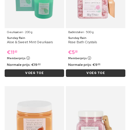
Geurkaarsen ⋅ 200 g
Badkristallen ⋅ 500 g
Sunday Rain
Sunday Rain
Aloe & Sweet Mint Geurkaars
Rose Bath Crystals
€
11
€
5
49
69
Memberprijs
Memberprijs
Normale prijs:
€
19
Normale prijs:
€
9
99
09
VOEG TOE
VOEG TOE