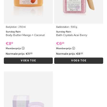
Bodylotion ⋅ 250 ml
Badkristallen ⋅ 500 g
Sunday Rain
Sunday Rain
Body Butter Mango + Coconut
Bath Crystals Acai Berry
€
8
€
6
19
09
Memberprijs
Memberprijs
Normale prijs:
€
11
Normale prijs:
€
8
49
99
VOEG TOE
VOEG TOE