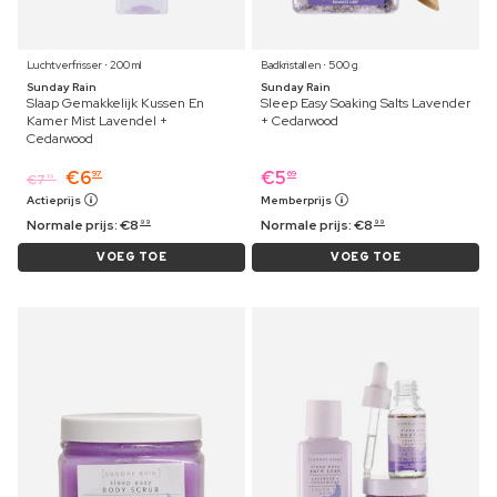
Luchtverfrisser ⋅ 200 ml
Badkristallen ⋅ 500 g
Sunday Rain
Sunday Rain
Slaap Gemakkelijk Kussen En
Sleep Easy Soaking Salts Lavender
Kamer Mist Lavendel +
+ Cedarwood
Cedarwood
€
6
€
5
97
69
€
7
19
Actieprijs
Memberprijs
Normale prijs:
€
8
Normale prijs:
€
8
99
99
VOEG TOE
VOEG TOE