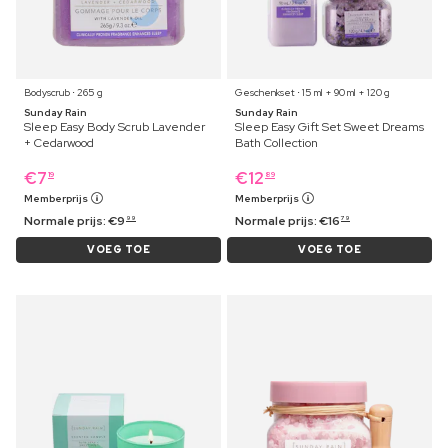
Bodyscrub ⋅ 265 g
Geschenkset ⋅ 15 ml + 90 ml + 120 g
Sunday Rain
Sunday Rain
Sleep Easy Body Scrub Lavender
Sleep Easy Gift Set Sweet Dreams
+ Cedarwood
Bath Collection
€
7
€
12
19
89
Memberprijs
Memberprijs
Normale prijs:
€
9
Normale prijs:
€
16
99
79
VOEG TOE
VOEG TOE