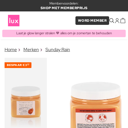
Membervoordelen:
SHOP MET MEMBERPRIJS
WORD MEMBER
Laat je glow langer stralen 🤎 alles om je zomertan te behouden
×
Home
Merken
Sunday Rain
ITEM TOEGEVOEGD AAN
Vaak samen gekocht met
WINKELMAND
BESPAAR
€3
30