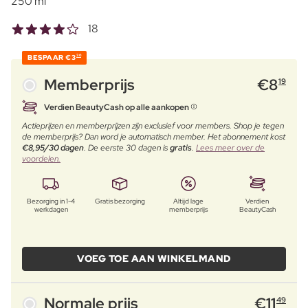
250 ml
18
BESPAAR
€3
30
Memberprijs
€
8
19
Verdien BeautyCash op alle aankopen
Actieprijzen en memberprijzen zijn exclusief voor members. Shop je tegen
de memberprijs? Dan word je automatisch member. Het abonnement kost
€8,95/30 dagen
. De eerste 30 dagen is
gratis
.
Lees meer over de
voordelen.
Bezorging in 1-4
Gratis bezorging
Altijd lage
Verdien
werkdagen
memberprijs
BeautyCash
VOEG TOE AAN WINKELMAND
Normale prijs
€
11
49