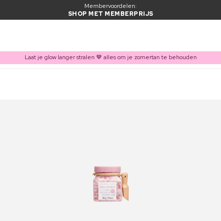
Membervoordelen:
SHOP MET MEMBERPRIJS
Laat je glow langer stralen 🤎 alles om je zomertan te behouden
ITEM TOEGEVOEGD AAN WINKELMAND
Vaak samen gekocht met