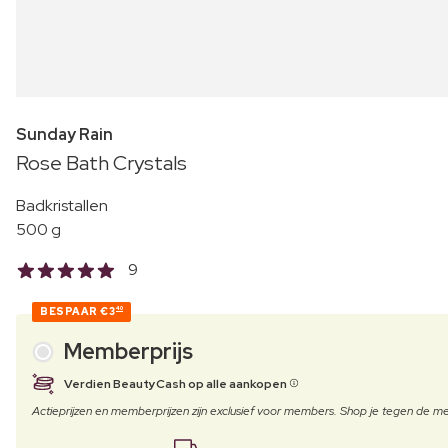
Sunday Rain
Rose Bath Crystals
Badkristallen
500 g
9
BESPAAR
€3
40
Memberprijs
Verdien BeautyCash op alle aankopen
Actieprijzen en memberprijzen zijn exclusief voor members. Shop je tegen de