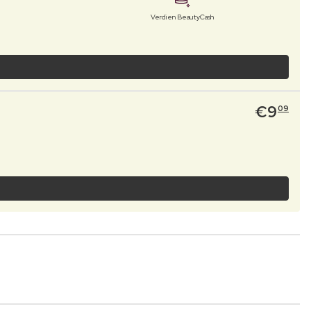
Verdien BeautyCash
€
9
09