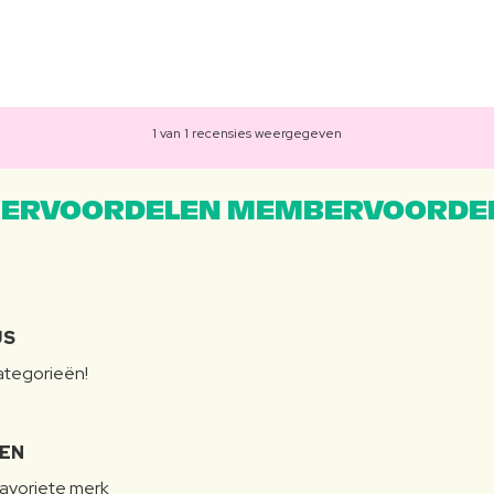
1 van 1 recensies weergegeven
ERVOORDELEN MEMBERVOORDEL
JS
categorieën!
LEN
favoriete merk