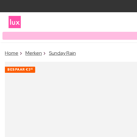
Home
Merken
Sunday Rain
BESPAAR
€3
40