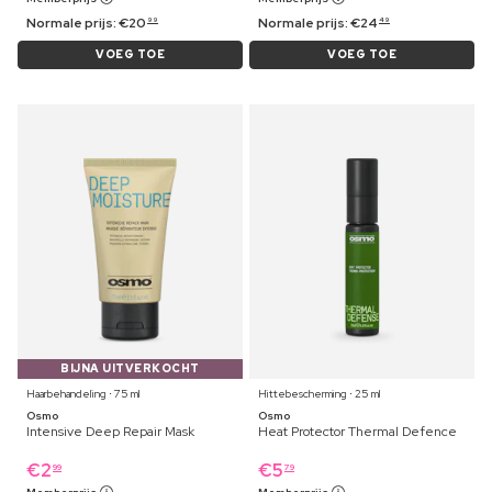
Normale prijs:
€
20
Normale prijs:
€
24
99
49
VOEG TOE
VOEG TOE
BIJNA UITVERKOCHT
Haarbehandeling ⋅ 75 ml
Hittebescherming ⋅ 25 ml
Osmo
Osmo
Intensive Deep Repair Mask
Heat Protector Thermal Defence
€
2
€
5
99
79