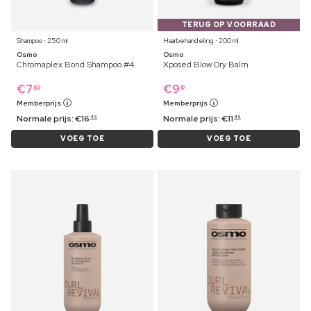
TERUG OP VOORRAAD
Shampoo ⋅ 250 ml
Haarbehandeling ⋅ 200 ml
Osmo
Osmo
Chromaplex Bond Shampoo #4
Xposed Blow Dry Balm
€
7
€
9
89
19
Memberprijs
Memberprijs
Normale prijs:
€
16
Normale prijs:
€
11
49
49
VOEG TOE
VOEG TOE