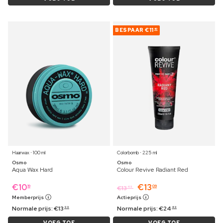
BESPAAR
€11
40
Haarwax ⋅ 100 ml
Colorbomb ⋅ 225 ml
Osmo
Osmo
Aqua Wax Hard
Colour Revive Radiant Red
€
10
€
13
19
09
€
13
49
Memberprijs
Actieprijs
Normale prijs:
€
13
Normale prijs:
€
24
99
49
VOEG TOE
VOEG TOE