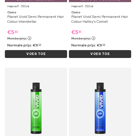
Haarverf ⋅ 150 ml
Haarverf ⋅ 150 ml
Osmo
Osmo
Planet Vivid Semi Permanent Hair
Planet Vivid Semi Permanent Hair
Colour Interstellar
Colour Halley's Comet
€
5
€
5
89
99
Memberprijs
Memberprijs
Normale prijs:
€
9
Normale prijs:
€
9
99
99
VOEG TOE
VOEG TOE