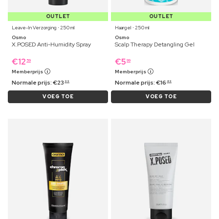
OUTLET
OUTLET
Leave-In Verzorging ⋅ 250 ml
Haargel ⋅ 250 ml
Osmo
Osmo
X.POSED Anti-Humidity Spray
Scalp Therapy Detangling Gel
€
12
€
5
59
99
Memberprijs
Memberprijs
Normale prijs:
€
23
Normale prijs:
€
16
99
49
VOEG TOE
VOEG TOE