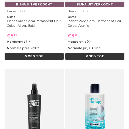
BIJNA UITVERKOCHT
BIJNA UITVERKOCHT
Haarverf ⋅ 150 ml
Haarverf ⋅ 150 ml
Osmo
Osmo
Planet Vivid Semi Permanent Hair
Planet Vivid Semi Permanent Hair
Colour Aliens Exist
Colour Atomic
€
5
€
5
89
89
Memberprijs
Memberprijs
Normale prijs:
€
9
Normale prijs:
€
9
99
99
VOEG TOE
VOEG TOE