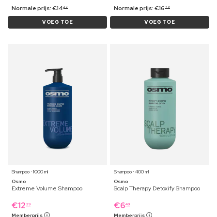
Normale prijs:
€
14
Normale prijs:
€
16
29
49
VOEG TOE
VOEG TOE
Shampoo ⋅ 1000 ml
Shampoo ⋅ 400 ml
Osmo
Osmo
Extreme Volume Shampoo
Scalp Therapy Detoxify Shampoo
€
12
€
6
39
49
Memberprijs
Memberprijs