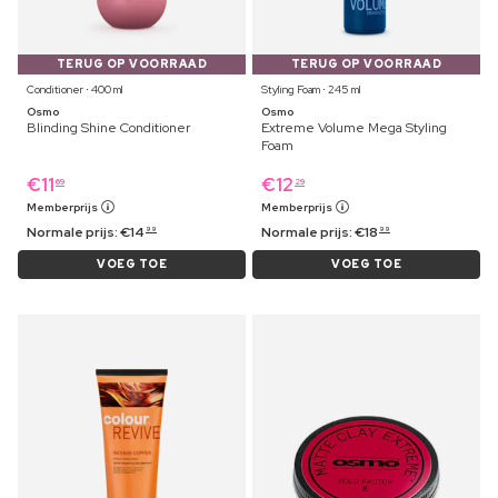
TERUG OP VOORRAAD
TERUG OP VOORRAAD
Conditioner ⋅ 400 ml
Styling Foam ⋅ 245 ml
Osmo
Osmo
Blinding Shine Conditioner
Extreme Volume Mega Styling
Foam
€
11
€
12
69
29
Memberprijs
Memberprijs
Normale prijs:
€
14
Normale prijs:
€
18
99
99
VOEG TOE
VOEG TOE