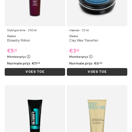
Stylingscrème ⋅ 250 ml
Haarwax ⋅ 25 ml
Osmo
Osmo
Blowdry Potion
Clay Wax Traveller
€
5
€
3
79
29
Memberprijs
Memberprijs
Normale prijs:
€
11
Normale prijs:
€
6
99
99
VOEG TOE
VOEG TOE