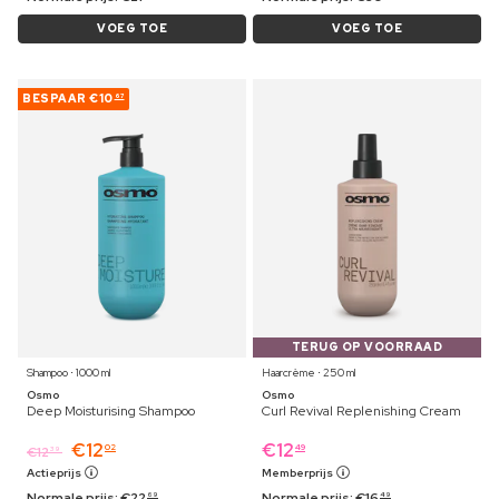
VOEG TOE
VOEG TOE
BESPAAR
€10
67
TERUG OP VOORRAAD
Shampoo ⋅ 1000 ml
Haarcrème ⋅ 250 ml
Osmo
Osmo
Deep Moisturising Shampoo
Curl Revival Replenishing Cream
€
12
€
12
02
49
€
12
39
Actieprijs
Memberprijs
Normale prijs:
€
22
Normale prijs:
€
16
69
49