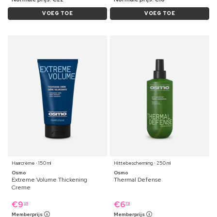
VOEG TOE
VOEG TOE
Haarcrème ⋅ 150 ml
Hittebescherming ⋅ 250 ml
Osmo
Osmo
Extreme Volume Thickening
Thermal Defense
Creme
€
9
€
6
29
79
Memberprijs
Memberprijs