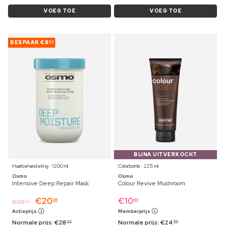
VOEG TOE
VOEG TOE
BESPAAR
€8
63
BIJNA UITVERKOCHT
Haarbehandeling ⋅ 1200 ml
Colorbomb ⋅ 225 ml
Osmo
Osmo
Intensive Deep Repair Mask
Colour Revive Mushroom
€
20
€
10
36
49
€
20
99
Actieprijs
Memberprijs
Normale prijs:
€
28
Normale prijs:
€
24
99
49