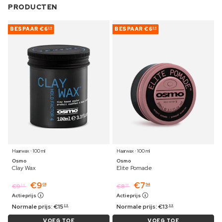
PRODUCTEN
BESPAAR
€6
BESPAAR
€6
28
05
Haarwax ⋅ 100 ml
Haarwax ⋅ 100 ml
Osmo
Osmo
Clay Wax
Elite Pomade
€
9
€
7
01
94
€
9
€
8
29
19
Actieprijs
Actieprijs
Normale prijs:
€
15
Normale prijs:
€
13
29
99
VOEG TOE
VOEG TOE