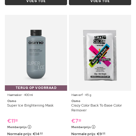
VOEG TOE
VOEG TOE
TERUG OP VOORRAAD
Haarmasker ⋅ 400 ml
Haarverf ⋅ 45 g
Osmo
Osmo
Super Ice Brightening Mask
Crazy Color Back To Base Color
Remover
€
11
€
7
99
99
Memberprijs
Memberprijs
Normale prijs:
€
14
Normale prijs:
€
9
99
99