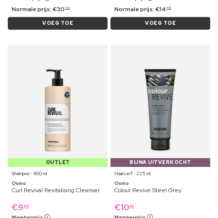
Normale prijs:
€
30
Normale prijs:
€
14
99
49
VOEG TOE
VOEG TOE
OUTLET
BIJNA UITVERKOCHT
Shampoo ⋅ 400 ml
Haarverf ⋅ 225 ml
Osmo
Osmo
Curl Revival Revitalising Cleanser
Colour Revive Steel Grey
€
9
€
10
89
49
Memberprijs
Memberprijs