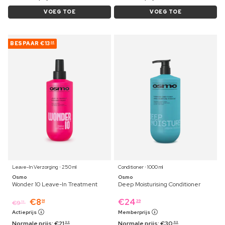
VOEG TOE
VOEG TOE
BESPAAR
€13
08
Leave-In Verzorging ⋅ 250 ml
Conditioner ⋅ 1000 ml
Osmo
Osmo
Wonder 10 Leave-In Treatment
Deep Moisturising Conditioner
€
8
€
24
91
39
€
9
19
Actieprijs
Memberprijs
Normale prijs:
€
21
Normale prijs:
€
30
99
49