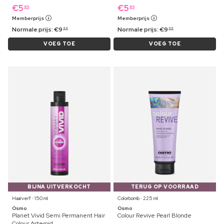
€
5
€
5
89
89
Memberprijs
Memberprijs
Normale prijs:
€
9
Normale prijs:
€
9
99
99
VOEG TOE
VOEG TOE
BIJNA UITVERKOCHT
TERUG OP VOORRAAD
Haarverf ⋅ 150 ml
Colorbomb ⋅ 225 ml
Osmo
Osmo
Planet Vivid Semi Permanent Hair
Colour Revive Pearl Blonde
Colour Asteroid