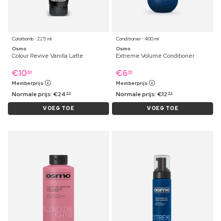
Colorbomb ⋅ 225 ml
Conditioner ⋅ 400 ml
Osmo
Osmo
Colour Revive Vanilla Latte
Extreme Volume Conditioner
€
10
€
6
49
59
Memberprijs
Memberprijs
Normale prijs:
€
24
Normale prijs:
€
12
49
49
VOEG TOE
VOEG TOE