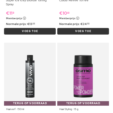
Super Ice Icey Blonde Toning
Colour Revive Toffee
Spray
€
11
€
10
19
49
Memberprijs
Memberprijs
Normale prijs:
€
13
Normale prijs:
€
24
99
49
VOEG TOE
VOEG TOE
TERUG OP VOORRAAD
TERUG OP VOORRAAD
Haarverf ⋅ 150 ml
Haar Styling ⋅ 15 g