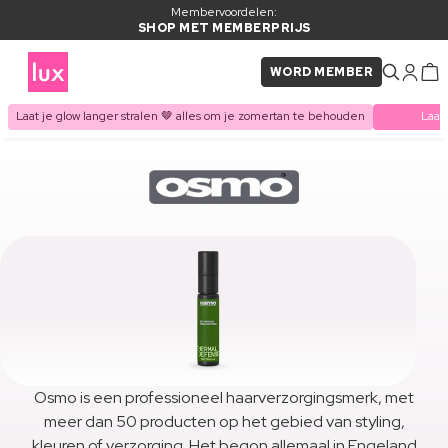
Membervoordelen:
SHOP MET MEMBERPRIJS
WORD MEMBER
Laat je glow langer stralen 🤎 alles om je zomertan te behouden
Laat
Osmo is een professioneel haarverzorgingsmerk, met
meer dan 50 producten op het gebied van styling,
kleuren of verzorging. Het begon allemaal in Engeland