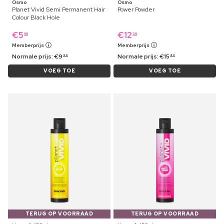
Osmo
Osmo
Planet Vivid Semi Permanent Hair
Power Powder
Colour Black Hole
€
5
€
12
99
39
Memberprijs
Memberprijs
Normale prijs:
€
9
Normale prijs:
€
15
99
49
VOEG TOE
VOEG TOE
TERUG OP VOORRAAD
TERUG OP VOORRAAD