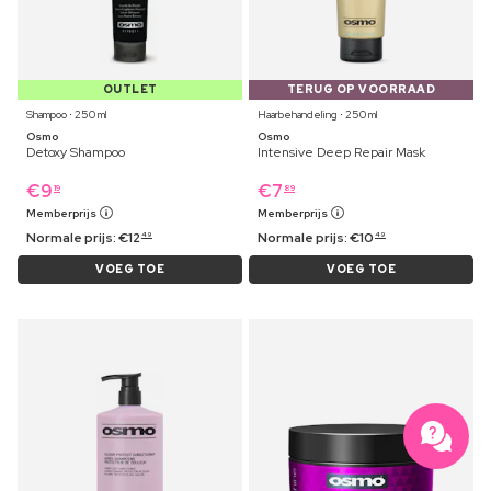
OUTLET
TERUG OP VOORRAAD
Shampoo ⋅ 250 ml
Haarbehandeling ⋅ 250 ml
Osmo
Osmo
Detoxy Shampoo
Intensive Deep Repair Mask
€
9
€
7
19
89
Memberprijs
Memberprijs
Normale prijs:
€
12
Normale prijs:
€
10
49
49
VOEG TOE
VOEG TOE