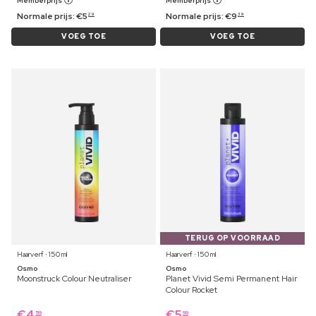
Memberprijs
Memberprijs
Normale prijs:
€
5
Normale prijs:
€
9
29
39
VOEG TOE
VOEG TOE
TERUG OP VOORRAAD
Haarverf ⋅ 150 ml
Haarverf ⋅ 150 ml
Osmo
Osmo
Moonstruck Colour Neutraliser
Planet Vivid Semi Permanent Hair
Colour Rocket
€
4
€
5
59
99