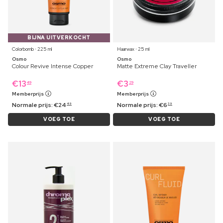
BIJNA UITVERKOCHT
Colorbomb ⋅ 225 ml
Haarwax ⋅ 25 ml
Osmo
Osmo
Colour Revive Intense Copper
Matte Extreme Clay Traveller
€
13
€
3
49
29
Memberprijs
Memberprijs
Normale prijs:
€
24
Normale prijs:
€
6
49
39
VOEG TOE
VOEG TOE