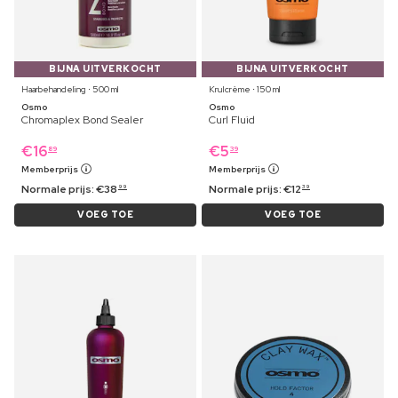
BIJNA UITVERKOCHT
BIJNA UITVERKOCHT
Haarbehandeling ⋅ 500 ml
Krulcrème ⋅ 150 ml
Osmo
Osmo
Chromaplex Bond Sealer
Curl Fluid
€
16
€
5
89
39
Memberprijs
Memberprijs
Normale prijs:
€
38
Normale prijs:
€
12
99
39
VOEG TOE
VOEG TOE