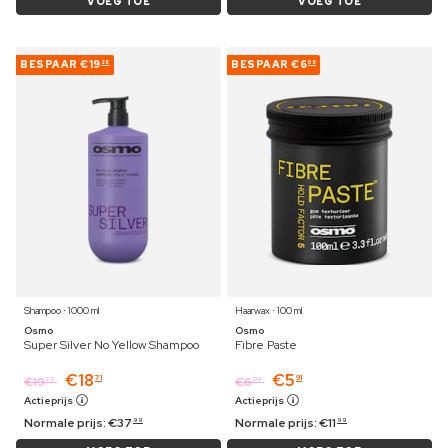
VOEG TOE
VOEG TOE
BESPAAR
€19
BESPAAR
€6
28
08
Shampoo ⋅ 1000 ml
Haarwax ⋅ 100 ml
Osmo
Osmo
Super Silver No Yellow Shampoo
Fibre Paste
€
18
€
5
71
91
€
19
€
6
29
09
Actieprijs
Actieprijs
Normale prijs:
€
37
Normale prijs:
€
11
99
99