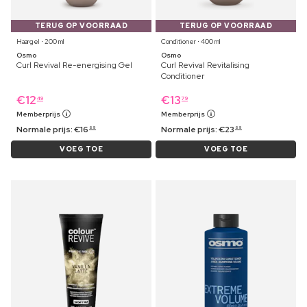
TERUG OP VOORRAAD
TERUG OP VOORRAAD
Haargel ⋅ 200 ml
Conditioner ⋅ 400 ml
Osmo
Osmo
Curl Revival Re-energising Gel
Curl Revival Revitalising
Conditioner
€
12
€
13
49
79
Memberprijs
Memberprijs
Normale prijs:
€
16
Normale prijs:
€
23
69
69
VOEG TOE
VOEG TOE