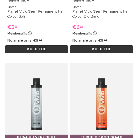
Haarverf ⋅ 150 ml
Haarverf ⋅ 150 ml
Osmo
Osmo
Planet Vivid Semi Permanent Hair
Planet Vivid Semi Permanent Hair
Colour Solar
Colour Big Bang
€
5
€
6
99
49
Memberprijs
Memberprijs
Normale prijs:
€
9
Normale prijs:
€
9
99
99
VOEG TOE
VOEG TOE
BIJNA UITVERKOCHT
TERUG OP VOORRAAD