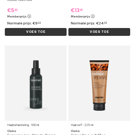
€
5
€
13
89
49
Memberprijs
Memberprijs
Normale prijs:
€
9
Normale prijs:
€
24
99
49
VOEG TOE
VOEG TOE
Haarbehandeling ⋅ 100 ml
Haarverf ⋅ 225 ml
Osmo
Osmo