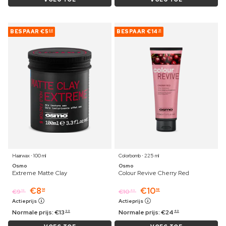
BESPAAR
€5
BESPAAR
€14
08
31
Haarwax ⋅ 100 ml
Colorbomb ⋅ 225 ml
Osmo
Osmo
Extreme Matte Clay
Colour Revive Cherry Red
€
8
€
10
91
18
€
9
€
10
19
49
Actieprijs
Actieprijs
Normale prijs:
€
13
Normale prijs:
€
24
99
49