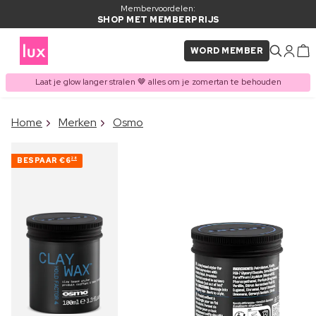
Membervoordelen:
SHOP MET MEMBERPRIJS
WORD MEMBER
Laat je glow langer stralen 🤎 alles om je zomertan te behouden
×
Home
Merken
Osmo
ITEM TOEGEVOEGD AAN
Vaak samen gekocht met
WINKELMAND
BESPAAR
€6
28