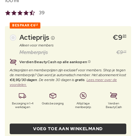
100 ml
39
BESPAAR
€6
28
Actieprijs
€
9
01
Alleen voor members
Memberprijs
€
9
29
Verdien BeautyCash op alle aankopen
Actieprijzen en memberprijzen zijn exclusief voor members. Shop je tegen
de memberprijs? Dan word je automatisch member. Het abonnement kost
€8,95/30 dagen
. De eerste 30 dagen is
gratis
.
Lees meer over de
voordelen.
Bezorging in 1-4
Gratis bezorging
Altijd lage
Verdien
werkdagen
memberprijs
BeautyCash
VOEG TOE AAN WINKELMAND