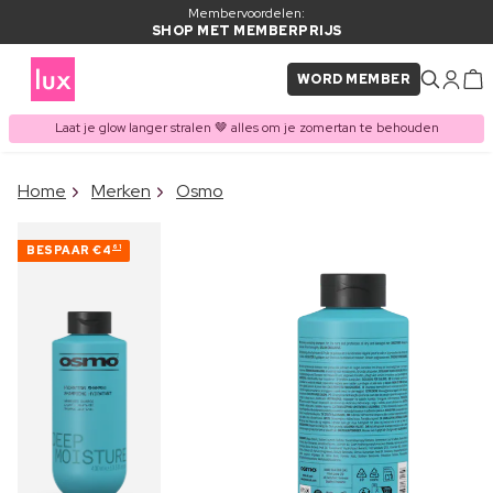
Membervoordelen:
SHOP MET MEMBERPRIJS
WORD MEMBER
Laat je glow langer stralen 🤎 alles om je zomertan te behouden
×
Home
Merken
Osmo
ITEM TOEGEVOEGD AAN
Vaak samen gekocht met
WINKELMAND
BESPAAR
€4
61