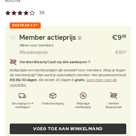
400 ml
39
BESPAAR
€4
61
Member actieprijs
€
9
88
Alleen voor members
Memberprijs
€
10
19
Verdien BeautyCash op alle aankopen
Actieprijzen en memberprijzen zijn exclusief voor members. Shop je tegen
de memberprijs? Dan word je automatisch member. Het abonnement kost
€8,95/30 dagen
. De eerste 30 dagen is
gratis
.
Lees meer over de
voordelen.
Bezorging in 1-4
Gratis bezorging
Altijd lage
Verdien
werkdagen
memberprijs
BeautyCash
VOEG TOE AAN WINKELMAND