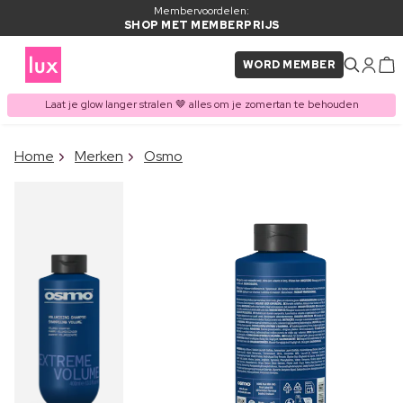
Membervoordelen:
SHOP MET MEMBERPRIJS
WORD MEMBER
Laat je glow langer stralen 🤎 alles om je zomertan te behouden
×
Home
Merken
Osmo
ITEM TOEGEVOEGD AAN
Vaak samen gekocht met
WINKELMAND