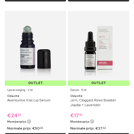
OUTLET
OUTLET
Lipverzorging ⋅ 2 ml
Serum ⋅ 5 ml
Odacité
Odacité
Aventurine Kiss Lip Serum
Jo+L Clogged Pores Booster
Jojoba + Lavender
€
24
€
17
89
09
Memberprijs
Memberprijs
Normale prijs:
€
50
Normale prijs:
€
37
49
69