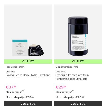
OUTLET
OUTLET
Face Scrub ⋅ 50 ml
Gezichtsmasker ⋅ 40 g
Odacité
Odacité
Jojoba Pearls Daily Hydra-Exfoliant
Synergie Immediate Skin
Perfecting Beauty Mask
€
37
€
29
99
99
Memberprijs
Memberprijs
Normale prijs:
€
58
Normale prijs:
€
70
29
99
VOEG TOE
VOEG TOE