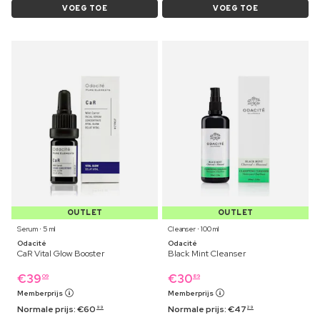
VOEG TOE
VOEG TOE
OUTLET
OUTLET
Serum ⋅ 5 ml
Cleanser ⋅ 100 ml
Odacité
Odacité
CaR Vital Glow Booster
Black Mint Cleanser
€
39
€
30
09
89
Memberprijs
Memberprijs
Normale prijs:
€
60
Normale prijs:
€
47
99
29