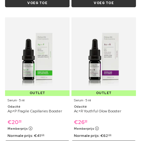
VOEG TOE
VOEG TOE
OUTLET
OUTLET
Serum ⋅ 5 ml
Serum ⋅ 5 ml
Odacité
Odacité
Ap+P Fragile Capillaries Booster
Ac+R Youthful Glow Booster
€
20
€
26
59
99
Memberprijs
Memberprijs
Normale prijs:
€
41
Normale prijs:
€
62
69
99