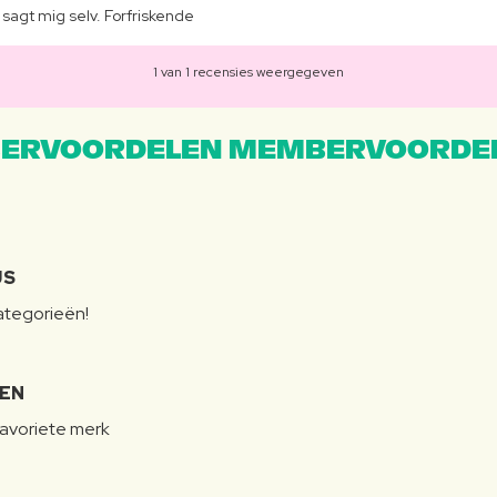
 sagt mig selv. Forfriskende
1 van 1 recensies weergegeven
ERVOORDELEN MEMBERVOORDEL
JS
categorieën!
LEN
favoriete merk