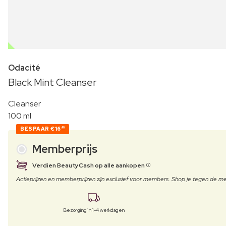
OUTLET
Odacité
Black Mint Cleanser
Cleanser
100 ml
BESPAAR
€16
40
Memberprijs
Verdien BeautyCash op alle aankopen
Actieprijzen en memberprijzen zijn exclusief voor members. Shop je tegen de
Bezorging in 1-4 werkdagen