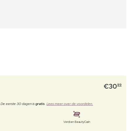
€
30
89
. De eerste 30 dagen is
gratis
.
Lees meer over de voordelen.
Verdien BeautyCash