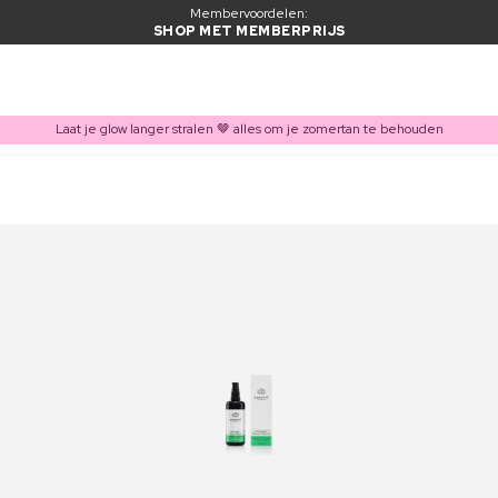
Membervoordelen:
SHOP MET MEMBERPRIJS
Laat je glow langer stralen 🤎 alles om je zomertan te behouden
ITEM TOEGEVOEGD AAN WINKELMAND
Vaak samen gekocht met