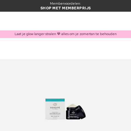
Membervoordelen:
SHOP MET MEMBERPRIJS
Laat je glow langer stralen 🤎 alles om je zomertan te behouden
ITEM TOEGEVOEGD AAN WINKELMAND
Vaak samen gekocht met