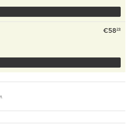
€
58
29
t.