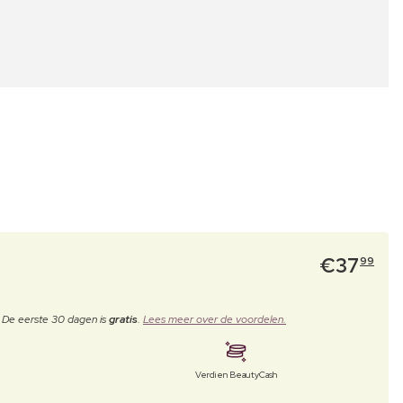
€
37
99
. De eerste 30 dagen is
gratis
.
Lees meer over de voordelen.
Verdien BeautyCash