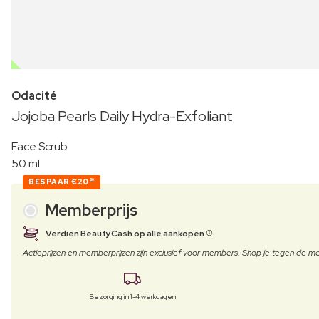
OUTLET
Odacité
Jojoba Pearls Daily Hydra-Exfoliant
Face Scrub
50 ml
BESPAAR
€20
30
Memberprijs
Verdien BeautyCash op alle aankopen
Actieprijzen en memberprijzen zijn exclusief voor members. Shop je tegen de
Bezorging in 1-4 werkdagen