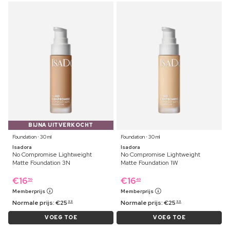
BIJNA UITVERKOCHT
Foundation ⋅ 30 ml
Foundation ⋅ 30 ml
Isadora
Isadora
No Compromise Lightweight
No Compromise Lightweight
Matte Foundation 3N
Matte Foundation 1W
€
16
€
16
59
49
Memberprijs
Memberprijs
Normale prijs:
€
25
Normale prijs:
€
25
99
99
VOEG TOE
VOEG TOE