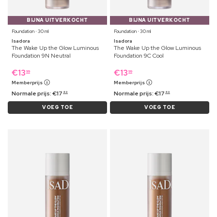
BIJNA UITVERKOCHT
BIJNA UITVERKOCHT
Foundation ⋅ 30 ml
Foundation ⋅ 30 ml
Isadora
Isadora
The Wake Up the Glow Luminous
The Wake Up the Glow Luminous
Foundation 9N Neutral
Foundation 9C Cool
€
13
€
13
99
99
Memberprijs
Memberprijs
Normale prijs:
€
17
Normale prijs:
€
17
49
49
VOEG TOE
VOEG TOE