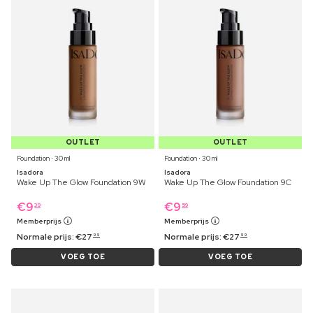
OUTLET
OUTLET
Foundation ⋅ 30 ml
Foundation ⋅ 30 ml
Isadora
Isadora
Wake Up The Glow Foundation 9W
Wake Up The Glow Foundation 9C
€
9
€
9
39
59
Memberprijs
Memberprijs
Normale prijs:
€
27
Normale prijs:
€
27
99
99
VOEG TOE
VOEG TOE