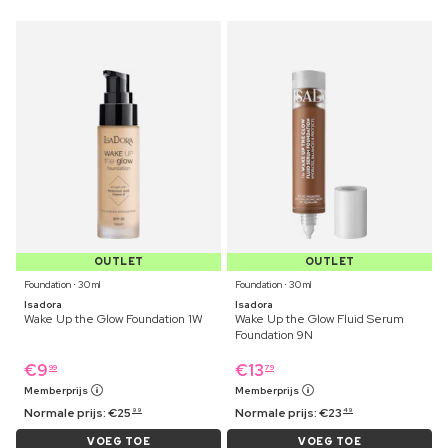
OUTLET
OUTLET
Foundation ⋅ 30 ml
Foundation ⋅ 30 ml
Isadora
Isadora
Wake Up the Glow Foundation 1W
Wake Up the Glow Fluid Serum
Foundation 9N
€
9
€
13
99
79
Memberprijs
Memberprijs
Normale prijs:
€
25
Normale prijs:
€
23
99
49
VOEG TOE
VOEG TOE