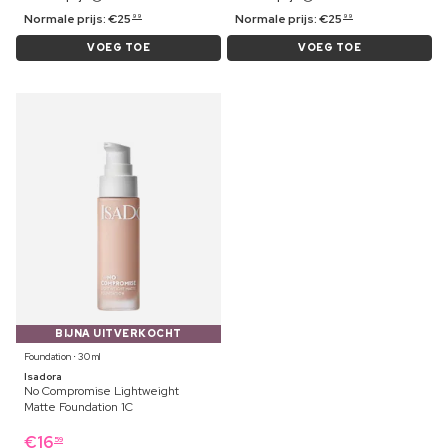
Normale prijs:
€
25
Normale prijs:
€
25
99
99
VOEG TOE
VOEG TOE
BIJNA UITVERKOCHT
Foundation ⋅ 30 ml
Isadora
No Compromise Lightweight
Matte Foundation 1C
€
16
59