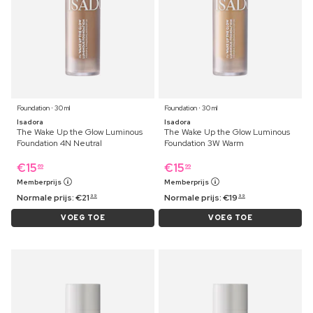
Foundation ⋅ 30 ml
Foundation ⋅ 30 ml
Isadora
Isadora
The Wake Up the Glow Luminous
The Wake Up the Glow Luminous
Foundation 4N Neutral
Foundation 3W Warm
€
15
€
15
69
99
Memberprijs
Memberprijs
Normale prijs:
€
21
Normale prijs:
€
19
99
99
VOEG TOE
VOEG TOE