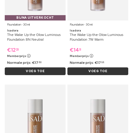
BIJNA UITVERKOCHT
Foundation ⋅ 30 ml
Foundation ⋅ 30 ml
Isadora
Isadora
The Wake Up the Glow Luminous
The Wake Up the Glow Luminous
Foundation 8N Neutral
Foundation 7W Warm
€
12
€
14
59
19
Memberprijs
Memberprijs
Normale prijs:
€
17
Normale prijs:
€
17
49
69
VOEG TOE
VOEG TOE