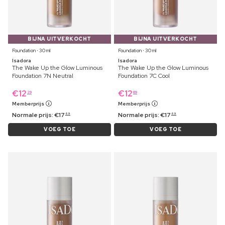
BIJNA UITVERKOCHT
BIJNA UITVERKOCHT
Foundation ⋅ 30 ml
Foundation ⋅ 30 ml
Isadora
Isadora
The Wake Up the Glow Luminous
The Wake Up the Glow Luminous
Foundation 7N Neutral
Foundation 7C Cool
€
12
€
12
29
69
Memberprijs
Memberprijs
Normale prijs:
€
17
Normale prijs:
€
17
69
69
VOEG TOE
VOEG TOE