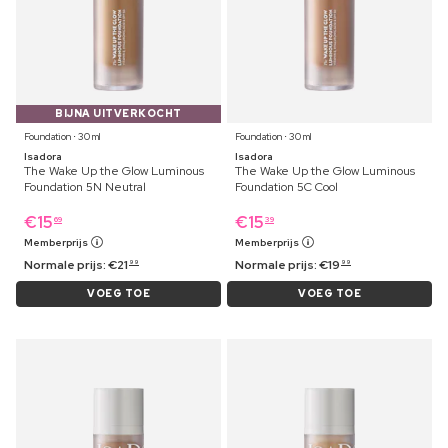
BIJNA UITVERKOCHT
Foundation ⋅ 30 ml
Foundation ⋅ 30 ml
Isadora
Isadora
The Wake Up the Glow Luminous
The Wake Up the Glow Luminous
Foundation 5N Neutral
Foundation 5C Cool
€
15
€
15
69
39
Memberprijs
Memberprijs
Normale prijs:
€
21
Normale prijs:
€
19
99
99
VOEG TOE
VOEG TOE