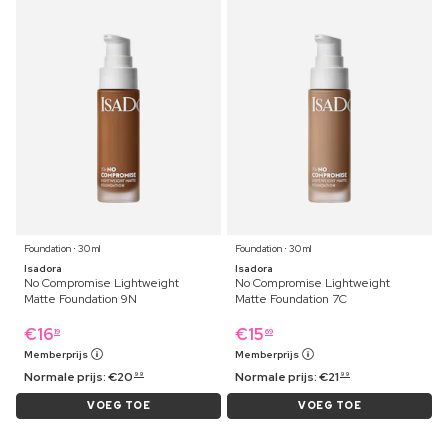
Foundation ⋅ 30 ml
Foundation ⋅ 30 ml
Isadora
Isadora
No Compromise Lightweight
No Compromise Lightweight
Matte Foundation 9N
Matte Foundation 7C
€
16
€
15
19
69
Memberprijs
Memberprijs
Normale prijs:
€
20
Normale prijs:
€
21
99
99
VOEG TOE
VOEG TOE