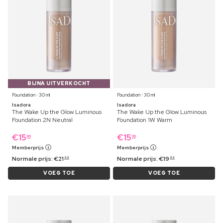
BIJNA UITVERKOCHT
Foundation ⋅ 30 ml
Foundation ⋅ 30 ml
Isadora
Isadora
The Wake Up the Glow Luminous
The Wake Up the Glow Luminous
Foundation 2N Neutral
Foundation 1W Warm
€
15
€
15
69
99
Memberprijs
Memberprijs
Normale prijs:
€
21
Normale prijs:
€
19
99
99
VOEG TOE
VOEG TOE