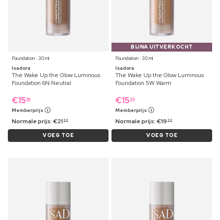
BIJNA UITVERKOCHT
Foundation ⋅ 30 ml
Foundation ⋅ 30 ml
Isadora
Isadora
The Wake Up the Glow Luminous
The Wake Up the Glow Luminous
Foundation 6N Neutral
Foundation 5W Warm
€
15
€
15
69
39
Memberprijs
Memberprijs
Normale prijs:
€
21
Normale prijs:
€
19
99
99
VOEG TOE
VOEG TOE