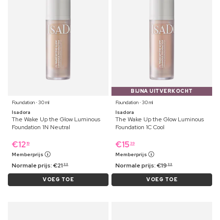
BIJNA UITVERKOCHT
Foundation ⋅ 30 ml
Foundation ⋅ 30 ml
Isadora
Isadora
The Wake Up the Glow Luminous
The Wake Up the Glow Luminous
Foundation 1N Neutral
Foundation 1C Cool
€
12
€
15
19
39
Memberprijs
Memberprijs
Normale prijs:
€
21
Normale prijs:
€
19
99
99
VOEG TOE
VOEG TOE