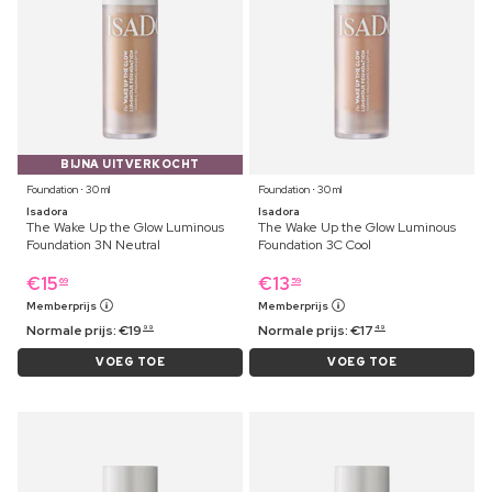
BIJNA UITVERKOCHT
Foundation ⋅ 30 ml
Foundation ⋅ 30 ml
Isadora
Isadora
The Wake Up the Glow Luminous
The Wake Up the Glow Luminous
Foundation 3N Neutral
Foundation 3C Cool
€
15
€
13
69
59
Memberprijs
Memberprijs
Normale prijs:
€
19
Normale prijs:
€
17
99
49
VOEG TOE
VOEG TOE