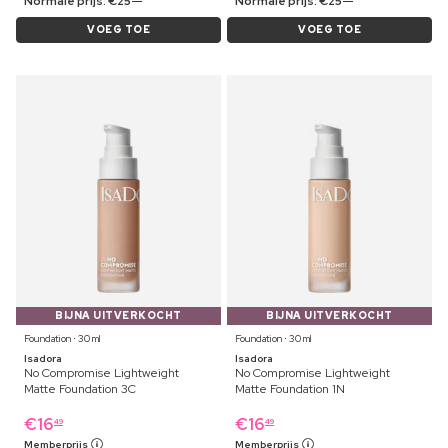
Normale prijs:
€
25
Normale prijs:
€
25
VOEG TOE
VOEG TOE
BIJNA UITVERKOCHT
BIJNA UITVERKOCHT
Foundation ⋅ 30 ml
Foundation ⋅ 30 ml
Isadora
Isadora
No Compromise Lightweight
No Compromise Lightweight
Matte Foundation 3C
Matte Foundation 1N
€
16
€
16
49
49
Memberprijs
Memberprijs