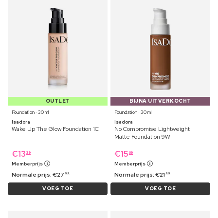
OUTLET
BIJNA UITVERKOCHT
Foundation ⋅ 30 ml
Foundation ⋅ 30 ml
Isadora
Isadora
Wake Up The Glow Foundation 1C
No Compromise Lightweight
Matte Foundation 9W
€
13
€
15
39
69
Memberprijs
Memberprijs
Normale prijs:
€
27
Normale prijs:
€
21
99
99
VOEG TOE
VOEG TOE