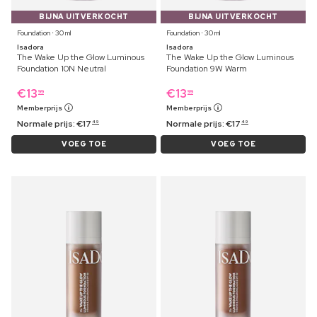
BIJNA UITVERKOCHT
BIJNA UITVERKOCHT
Foundation ⋅ 30 ml
Foundation ⋅ 30 ml
Isadora
Isadora
The Wake Up the Glow Luminous
The Wake Up the Glow Luminous
Foundation 10N Neutral
Foundation 9W Warm
€
13
€
13
99
99
Memberprijs
Memberprijs
Normale prijs:
€
17
Normale prijs:
€
17
49
49
VOEG TOE
VOEG TOE