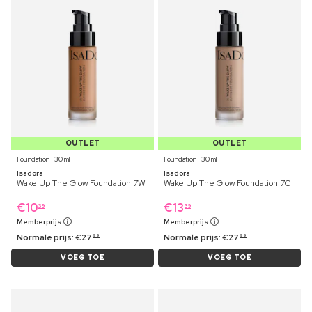
OUTLET
OUTLET
Foundation ⋅ 30 ml
Foundation ⋅ 30 ml
Isadora
Isadora
Wake Up The Glow Foundation 7W
Wake Up The Glow Foundation 7C
€
10
€
13
39
39
Memberprijs
Memberprijs
Normale prijs:
€
27
Normale prijs:
€
27
99
99
VOEG TOE
VOEG TOE