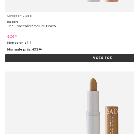
Concealer ⋅ 2.25 g
Isadora
The Concealer Stick 20 Peach
€
8
59
Memberprijs
Normale prijs:
€
13
99
VOEG TOE