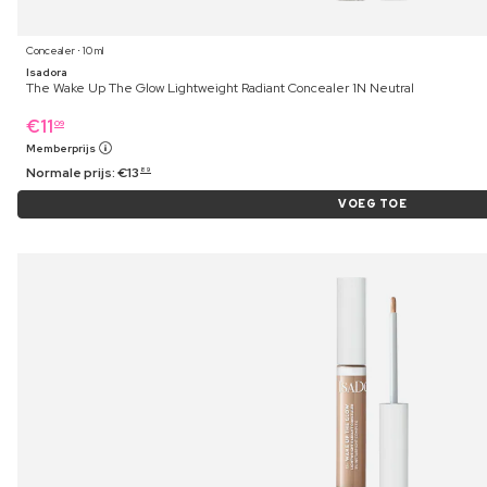
Concealer ⋅ 10 ml
Isadora
The Wake Up The Glow Lightweight Radiant Concealer 1N Neutral
€
11
09
Memberprijs
Normale prijs:
€
13
89
VOEG TOE