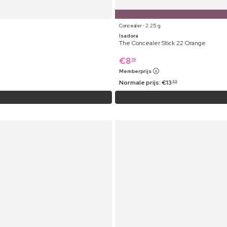
Concealer ⋅ 2.25 g
Isadora
The Concealer Stick 22 Orange
€
8
59
Memberprijs
Normale prijs:
€
13
99