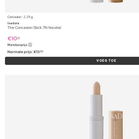
Concealer ⋅ 2.25 g
Isadora
The Concealer Stick 7N Neutral
€
10
09
Memberprijs
Normale prijs:
€
13
99
VOEG TOE