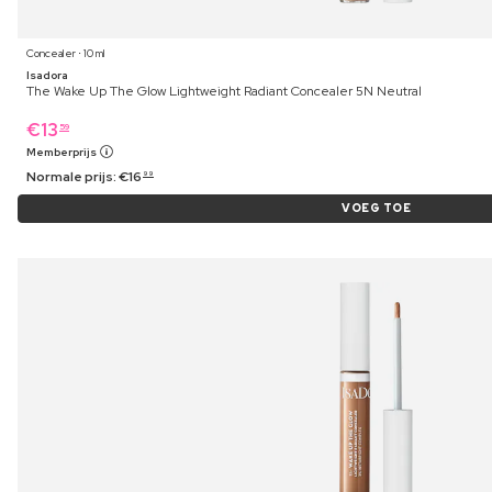
Concealer ⋅ 10 ml
Isadora
The Wake Up The Glow Lightweight Radiant Concealer 5N Neutral
€
13
59
Memberprijs
Normale prijs:
€
16
99
VOEG TOE