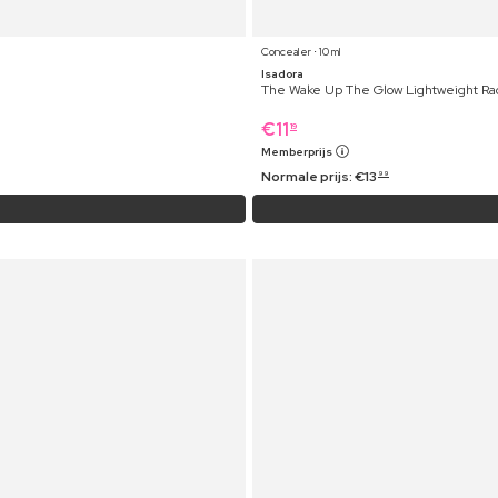
Concealer ⋅ 10 ml
Isadora
The Wake Up The Glow Lightweight Rad
€
11
19
Memberprijs
Normale prijs:
€
13
99