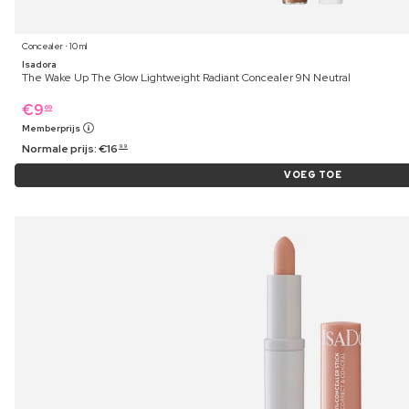
Concealer ⋅ 10 ml
Isadora
The Wake Up The Glow Lightweight Radiant Concealer 9N Neutral
€
9
69
Memberprijs
Normale prijs:
€
16
99
VOEG TOE