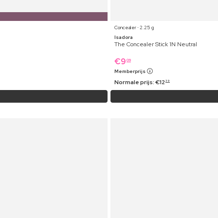
Concealer ⋅ 2.25 g
Isadora
The Concealer Stick 1N Neutral
€
9
09
Memberprijs
Normale prijs:
€
12
39