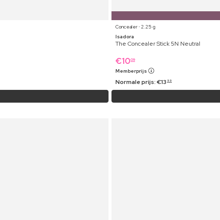
Concealer ⋅ 2.25 g
Isadora
The Concealer Stick 5N Neutral
€
10
09
Memberprijs
Normale prijs:
€
13
99