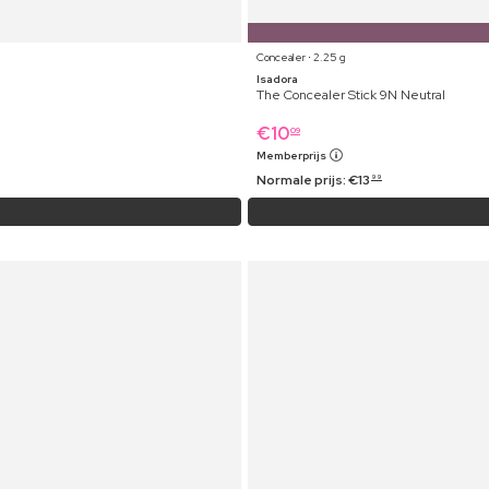
Concealer ⋅ 2.25 g
Isadora
The Concealer Stick 9N Neutral
€
10
09
Memberprijs
Normale prijs:
€
13
99