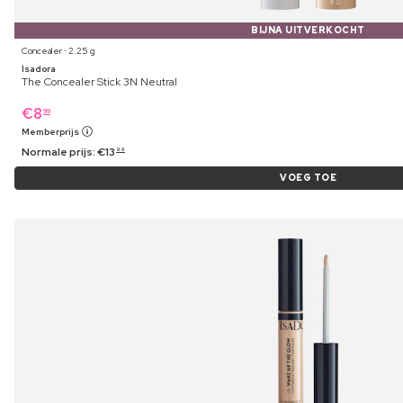
BIJNA UITVERKOCHT
Concealer ⋅ 2.25 g
Isadora
The Concealer Stick 3N Neutral
€
8
99
Memberprijs
Normale prijs:
€
13
99
VOEG TOE