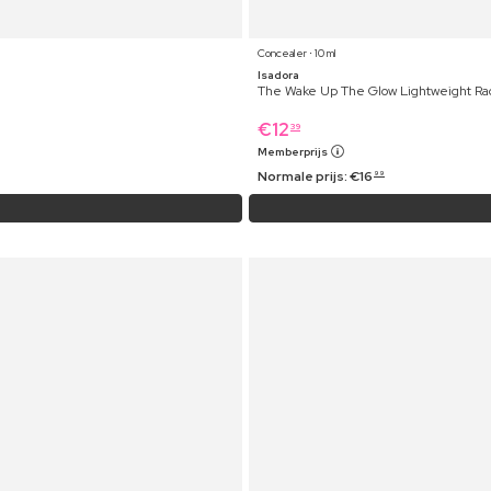
Concealer ⋅ 10 ml
Isadora
The Wake Up The Glow Lightweight Rad
€
12
39
Memberprijs
Normale prijs:
€
16
99