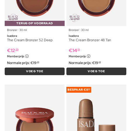
TERUG OP VOORRAAD
Bronzer ⋅ 30 ml
Bronzer ⋅ 30 ml
Isadora
Isadora
The Cream Bronzer 52 Deep
The Cream Bronzer 48 Tan
€
12
€
14
29
19
Memberprijs
Memberprijs
Normale prijs:
€
19
Normale prijs:
€
19
29
29
VOEG TOE
VOEG TOE
BESPAAR
€8
91