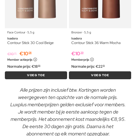
Face Contour ⋅ 5,5 g
Bronzer ⋅ 5,5 g
Isadora
Isadora
Contour Stick 30 Cool Beige
Contour Stick 36 Warm Mocha
€
10
€
10
08
39
€
10
39
Member actieprijs
Memberprijs
Normale prijs:
€
18
Normale prijs:
€
22
99
19
VOEG TOE
VOEG TOE
Alle prijzen zijn inclusief btw. Kortingen worden
weergegeven ten opzichte van de normale prijs.
Luxplus memberprijzen gelden exclusief voor members.
Je wordt member bij je eerste aankoop tegen de
memberprijs. Het abonnement kost maandelijks €8,95.
De eerste 30 dagen zijn gratis. Daarna is het
abonnement op elk moment opzegbaar.