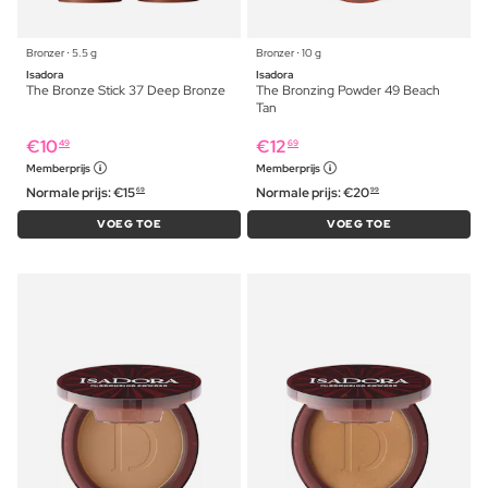
Bronzer ⋅ 5.5 g
Bronzer ⋅ 10 g
Isadora
Isadora
The Bronze Stick 37 Deep Bronze
The Bronzing Powder 49 Beach
Tan
€
10
€
12
49
69
Memberprijs
Memberprijs
Normale prijs:
€
15
Normale prijs:
€
20
69
99
VOEG TOE
VOEG TOE