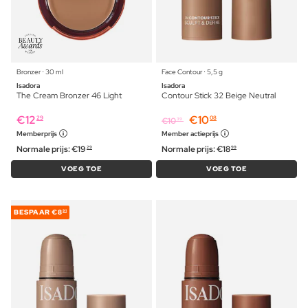
Bronzer ⋅ 30 ml
Face Contour ⋅ 5,5 g
Isadora
Isadora
The Cream Bronzer 46 Light
Contour Stick 32 Beige Neutral
€
12
€
10
29
08
€
10
39
Memberprijs
Member actieprijs
Normale prijs:
€
19
Normale prijs:
€
18
29
99
VOEG TOE
VOEG TOE
BESPAAR
€8
91