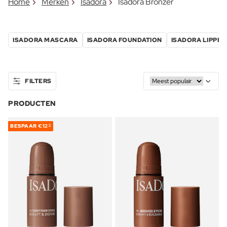
Home
Merken
Isadora
Isadora Bronzer
ISADORA MASCARA
ISADORA FOUNDATION
ISADORA LIPPEN
FILTERS
PRODUCTEN
BESPAAR
€12
11