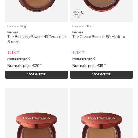
Bronzer ⋅ 10 g
Bronzer ⋅ 30 ml
Isadora
Isadora
The Bronzing Powder 43 Terracotta
The Cream Bronzer 50 Medium
Bronze
€
13
€
12
89
59
Memberprijs
Memberprijs
Normale prijs:
€
20
Normale prijs:
€
19
99
29
VOEG TOE
VOEG TOE