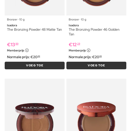
Bronzer ⋅ 10 g
Bronzer ⋅ 10 g
Isadora
Isadora
The Bronzing Powder 48 Matte Tan
The Bronzing Powder 46 Golden
Tan
€
13
€
12
89
29
Memberprijs
Memberprijs
Normale prijs:
€
20
Normale prijs:
€
20
99
99
VOEG TOE
VOEG TOE