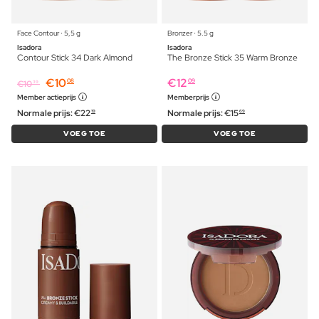
Face Contour ⋅ 5,5 g
Bronzer ⋅ 5.5 g
Isadora
Isadora
Contour Stick 34 Dark Almond
The Bronze Stick 35 Warm Bronze
€
10
€
12
08
09
€
10
39
Member actieprijs
Memberprijs
Normale prijs:
€
22
Normale prijs:
€
15
19
69
VOEG TOE
VOEG TOE