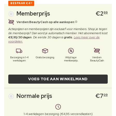
BESPAAR
€4
10
Memberprijs
€
2
99
Verdien BeautyCash op alle aankopen
Actieprijzen en memberprijzen zijn exclusief voor members. Shop je tegen
de memberprijs? Dan word je automatisch member. Het abonnement kost
€8,95/30 dagen
. De eerste 30 dagen is
gratis
.
Lees meer over de
voordelen.
Bezorging in 1-4
Gratis bezorging
Altijd lage
Verdien
werkdagen
memberprijs
BeautyCash
VOEG TOE AAN WINKELMAND
Normale prijs
€
7
09
1-4 werkdagen bezorging (€4,95 verzendkosten)