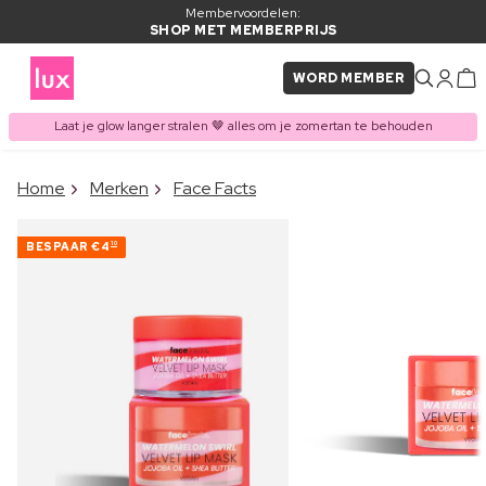
Membervoordelen:
SHOP MET MEMBERPRIJS
WORD MEMBER
Laat je glow langer stralen 🤎 alles om je zomertan te behouden
×
Home
Merken
Face Facts
ITEM TOEGEVOEGD AAN
Vaak samen gekocht met
WINKELMAND
BESPAAR
€4
10