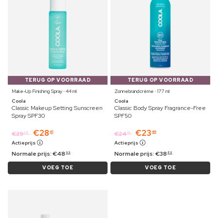
TERUG OP VOORRAAD
TERUG OP VOORRAAD
Make-Up Finishing Spray ⋅ 44 ml
Zonnebrandcrème ⋅ 177 ml
Coola
Coola
Classic Makeup Setting Sunscreen
Classic Body Spray Fragrance-Free
Spray SPF30
SPF50
€
28
€
23
41
46
€
29
€
24
29
19
Actieprijs
Actieprijs
Normale prijs:
€
48
Normale prijs:
€
38
99
89
VOEG TOE
VOEG TOE