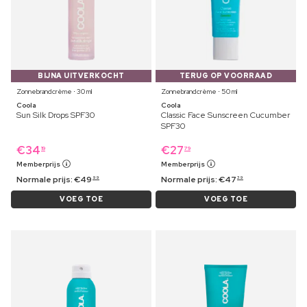
BIJNA UITVERKOCHT
TERUG OP VOORRAAD
Zonnebrandcrème ⋅ 30 ml
Zonnebrandcrème ⋅ 50 ml
Coola
Coola
Sun Silk Drops SPF30
Classic Face Sunscreen Cucumber
SPF30
€
34
€
27
19
79
Memberprijs
Memberprijs
Normale prijs:
€
49
Normale prijs:
€
47
99
39
VOEG TOE
VOEG TOE