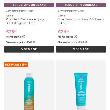
TERUG OP VOORRAAD
TERUG OP VOORRAAD
Zonnebrandcrème ⋅ 148 ml
Zonnebrandspray ⋅ 177 ml
Coola
Coola
Zinc Oxide Sunscreen Spray
Clear Sunscreen Spray Piña Colada
SPF30 Fragrance Free
SPF30
€
28
€
24
09
39
Memberprijs
Memberprijs
Normale prijs:
€
42
Normale prijs:
€
42
89
39
VOEG TOE
VOEG TOE
BESPAAR
€19
03