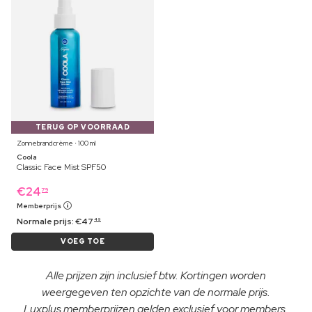
TERUG OP VOORRAAD
Zonnebrandcrème ⋅ 100 ml
Coola
Classic Face Mist SPF50
€
24
79
Memberprijs
Normale prijs:
€
47
49
VOEG TOE
Alle prijzen zijn inclusief btw. Kortingen worden
weergegeven ten opzichte van de normale prijs.
Luxplus memberprijzen gelden exclusief voor members.