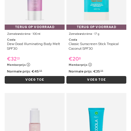
TERUG OP VOORRAAD
TERUG OP VOORRAAD
Zonnebrandcrème ⋅ 100 ml
Zonnebrandcrème ⋅ 17 g
Coola
Coola
Dew Good Illuminating Body Melt
Classic Sunscreen Stick Tropical
SPF30
Coconut SPF30
€
32
€
20
79
19
Memberprijs
Memberprijs
Normale prijs:
€
45
Normale prijs:
€
35
99
99
VOEG TOE
VOEG TOE