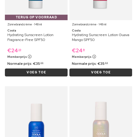
TERUG OP VOORRAAD
Zonnebrandcrème ⋅ 148 ml
Zonnebrandcrème ⋅ 148 ml
Coola
Coola
Hydrating Sunscreen Lotion
Hydrating Sunscreen Lotion Guava
Fragrance-Free SPF50
Mango SPF50
€
24
€
24
39
19
Memberprijs
Memberprijs
Normale prijs:
€
35
Normale prijs:
€
35
99
99
VOEG TOE
VOEG TOE