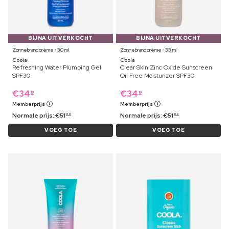
BIJNA UITVERKOCHT
BIJNA UITVERKOCHT
Zonnebrandcrème ⋅ 30 ml
Zonnebrandcrème ⋅ 33 ml
Coola
Coola
Refreshing Water Plumping Gel
Clear Skin Zinc Oxide Sunscreen
SPF30
Oil Free Moisturizer SPF30
€
34
€
34
19
19
Memberprijs
Memberprijs
Normale prijs:
€
51
Normale prijs:
€
51
69
69
VOEG TOE
VOEG TOE