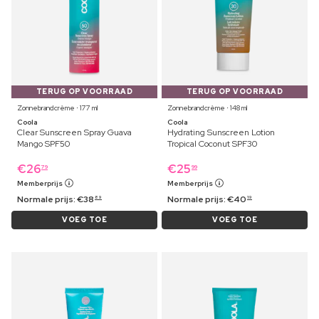
TERUG OP VOORRAAD
TERUG OP VOORRAAD
Zonnebrandcrème ⋅ 177 ml
Zonnebrandcrème ⋅ 148 ml
Coola
Coola
Clear Sunscreen Spray Guava
Hydrating Sunscreen Lotion
Mango SPF50
Tropical Coconut SPF30
€
26
€
25
79
99
Memberprijs
Memberprijs
Normale prijs:
€
38
Normale prijs:
€
40
89
19
VOEG TOE
VOEG TOE