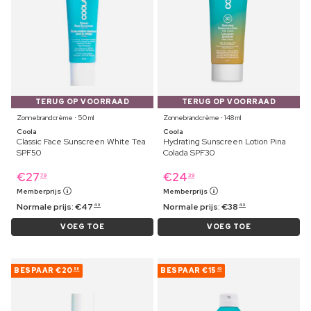
TERUG OP VOORRAAD
TERUG OP VOORRAAD
Zonnebrandcrème ⋅ 50 ml
Zonnebrandcrème ⋅ 148 ml
Coola
Coola
Classic Face Sunscreen White Tea
Hydrating Sunscreen Lotion Pina
SPF50
Colada SPF30
€
27
€
24
79
39
Memberprijs
Memberprijs
Normale prijs:
€
47
Normale prijs:
€
38
49
49
VOEG TOE
VOEG TOE
BESPAAR
€20
BESPAAR
€15
58
43