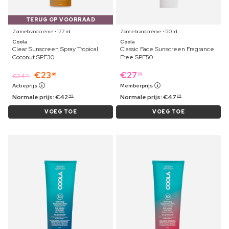
TERUG OP VOORRAAD
Zonnebrandcrème ⋅ 177 ml
Zonnebrandcrème ⋅ 50 ml
Coola
Coola
Clear Sunscreen Spray Tropical
Classic Face Sunscreen Fragrance
Coconut SPF30
Free SPF50
€
23
€
27
46
79
€
24
19
Actieprijs
Memberprijs
Normale prijs:
€
42
Normale prijs:
€
47
49
39
VOEG TOE
VOEG TOE