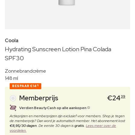
Coola
Hydrating Sunscreen Lotion Pina Colada
SPF30
Zonnebrandcrème
148 ml
BESPAAR
€14
10
Memberprijs
€
24
39
Verdien BeautyCash op alle aankopen
Actieprijzen en memberprijzen zijn exclusief voor members. Shop je tegen
de memberprijs? Dan word je automatisch member. Het abonnement kost
€8,95/30 dagen
. De eerste 30 dagen is
gratis
.
Lees meer over de
voordelen.