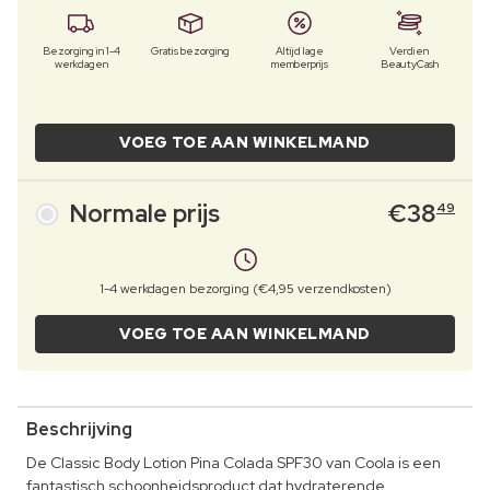
Bezorging in 1-4
Gratis bezorging
Altijd lage
Verdien
werkdagen
memberprijs
BeautyCash
VOEG TOE AAN WINKELMAND
Normale prijs
€
38
49
1-4 werkdagen bezorging (€4,95 verzendkosten)
VOEG TOE AAN WINKELMAND
Beschrijving
De Classic Body Lotion Pina Colada SPF30 van Coola is een
fantastisch schoonheidsproduct dat hydraterende