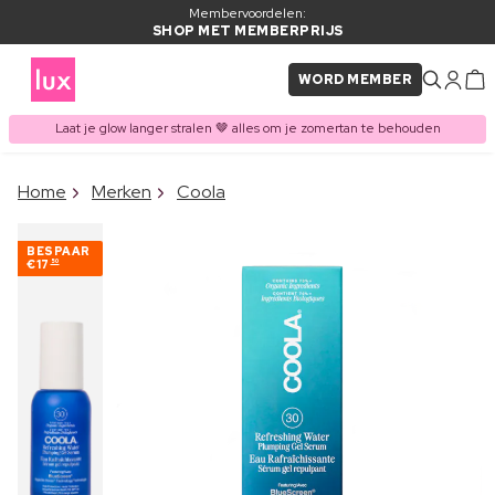
Membervoordelen:
SHOP MET MEMBERPRIJS
WORD MEMBER
Laat je glow langer stralen 🤎 alles om je zomertan te behouden
×
Home
Merken
Coola
ITEM TOEGEVOEGD AAN
Vaak samen gekocht met
WINKELMAND
BESPAAR
€17
50