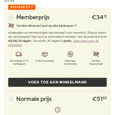
30 ml
BESPAAR
€17
50
Memberprijs
€
34
19
Verdien BeautyCash op alle aankopen
Actieprijzen en memberprijzen zijn exclusief voor members. Shop je tegen
de memberprijs? Dan word je automatisch member. Het abonnement kost
€8,95/30 dagen
. De eerste 30 dagen is
gratis
.
Lees meer over de
voordelen.
Bezorging in 1-4
Gratis bezorging
Altijd lage
Verdien
werkdagen
memberprijs
BeautyCash
VOEG TOE AAN WINKELMAND
Normale prijs
€
51
69