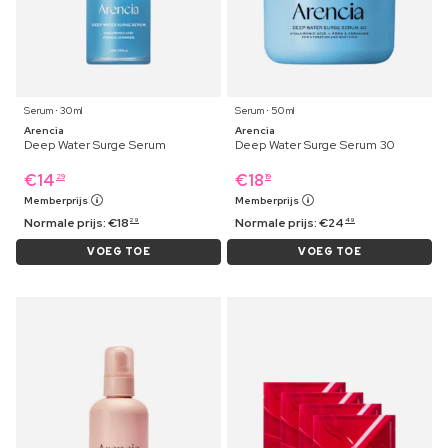
Serum ⋅ 30 ml
Serum ⋅ 50 ml
Arencia
Arencia
Deep Water Surge Serum
Deep Water Surge Serum 30
€
14
€
18
29
19
Memberprijs
Memberprijs
Normale prijs:
€
18
Normale prijs:
€
24
29
49
VOEG TOE
VOEG TOE