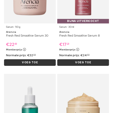
BIJNA UITVERKOCHT
Serum ⋅ 50 g
Serum ⋅ 30 ml
Arencia
Arencia
Fresh Red Smoothie Serum 30
Fresh Red Smoothie Serum 8
€
22
€
17
49
29
Memberprijs
Memberprijs
Normale prijs:
€
32
Normale prijs:
€
24
99
69
VOEG TOE
VOEG TOE