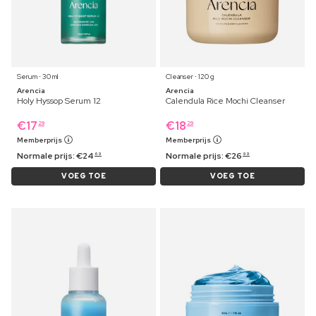
Serum ⋅ 30 ml
Cleanser ⋅ 120 g
Arencia
Arencia
Holy Hyssop Serum 12
Calendula Rice Mochi Cleanser
€
17
€
18
29
29
Memberprijs
Memberprijs
Normale prijs:
€
24
Normale prijs:
€
26
69
99
VOEG TOE
VOEG TOE