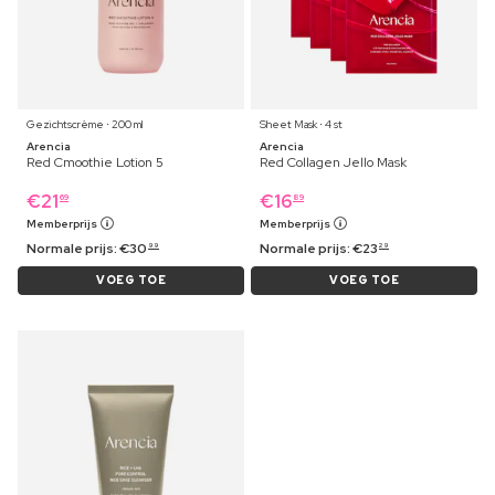
Gezichtscrème ⋅ 200 ml
Sheet Mask ⋅ 4 st
Arencia
Arencia
Red Cmoothie Lotion 5
Red Collagen Jello Mask
€
21
€
16
69
89
Memberprijs
Memberprijs
Normale prijs:
€
30
Normale prijs:
€
23
99
29
VOEG TOE
VOEG TOE