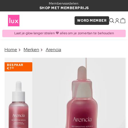
Membervoordelen:
SHOP MET MEMBERPRIJS
WORD MEMBER
Laat je glow langer stralen 🤎 alles om je zomertan te behouden
×
Home
Merken
Arencia
ITEM TOEGEVOEGD AAN
Vaak samen gekocht met
WINKELMAND
BESPAAR
€7
40