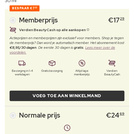
30 ml
BESPAAR
€7
40
Memberprijs
€
17
29
Verdien BeautyCash op alle aankopen
Actieprijzen en memberprijzen zijn exclusief voor members. Shop je tegen
de memberprijs? Dan word je automatisch member. Het abonnement kost
€8,95/30 dagen
. De eerste 30 dagen is
gratis
.
Lees meer over de
voordelen.
Bezorging in 1-4
Gratis bezorging
Altijd lage
Verdien
werkdagen
memberprijs
BeautyCash
VOEG TOE AAN WINKELMAND
Normale prijs
€
24
69