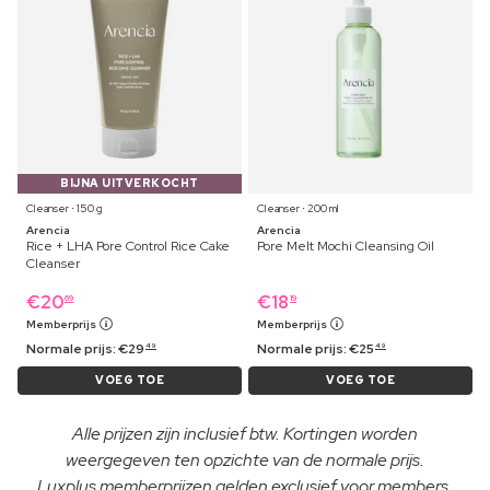
BIJNA UITVERKOCHT
Cleanser ⋅ 150 g
Cleanser ⋅ 200 ml
Arencia
Arencia
Rice + LHA Pore Control Rice Cake
Pore Melt Mochi Cleansing Oil
Cleanser
€
20
€
18
69
19
Memberprijs
Memberprijs
Normale prijs:
€
29
Normale prijs:
€
25
49
49
VOEG TOE
VOEG TOE
Alle prijzen zijn inclusief btw. Kortingen worden
weergegeven ten opzichte van de normale prijs.
Luxplus memberprijzen gelden exclusief voor members.