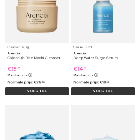
Cleanser ⋅ 120 g
Serum ⋅ 30 ml
Arencia
Arencia
Calendula Rice Mochi Cleanser
Deep Water Surge Serum
€
18
€
14
29
29
Memberprijs
Memberprijs
Normale prijs:
€
26
Normale prijs:
€
18
99
29
VOEG TOE
VOEG TOE