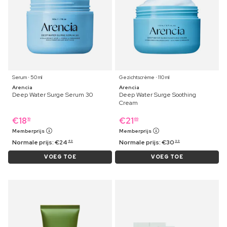
Serum ⋅ 50 ml
Gezichtscrème ⋅ 110 ml
Arencia
Arencia
Deep Water Surge Serum 30
Deep Water Surge Soothing
Cream
€
18
€
21
19
69
Memberprijs
Memberprijs
Normale prijs:
€
24
Normale prijs:
€
30
49
99
VOEG TOE
VOEG TOE