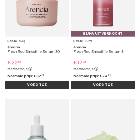
BIJNA UITVERKOCHT
Serum ⋅ 50 g
Serum ⋅ 30 ml
Arencia
Arencia
Fresh Red Smoothie Serum 30
Fresh Red Smoothie Serum 8
€
22
€
17
49
29
Memberprijs
Memberprijs
Normale prijs:
€
32
Normale prijs:
€
24
99
69
VOEG TOE
VOEG TOE