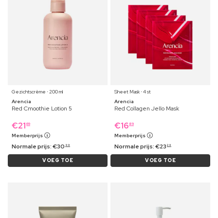
Gezichtscrème ⋅ 200 ml
Sheet Mask ⋅ 4 st
Arencia
Arencia
Red Cmoothie Lotion 5
Red Collagen Jello Mask
€
21
€
16
69
89
Memberprijs
Memberprijs
Normale prijs:
€
30
Normale prijs:
€
23
99
29
VOEG TOE
VOEG TOE