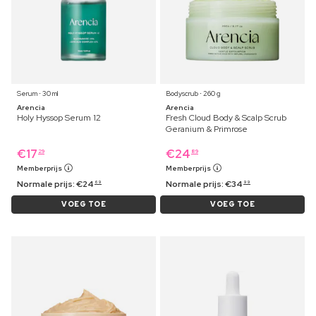
Serum ⋅ 30 ml
Bodyscrub ⋅ 260 g
Arencia
Arencia
Holy Hyssop Serum 12
Fresh Cloud Body & Scalp Scrub
Geranium & Primrose
€
17
€
24
29
89
Memberprijs
Memberprijs
Normale prijs:
€
24
Normale prijs:
€
34
69
99
VOEG TOE
VOEG TOE