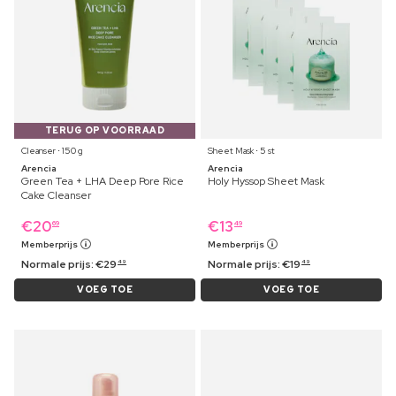
TERUG OP VOORRAAD
Cleanser ⋅ 150 g
Sheet Mask ⋅ 5 st
Arencia
Arencia
Green Tea + LHA Deep Pore Rice
Holy Hyssop Sheet Mask
Cake Cleanser
€
20
€
13
69
49
Memberprijs
Memberprijs
Normale prijs:
€
29
Normale prijs:
€
19
49
49
VOEG TOE
VOEG TOE