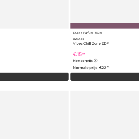
Eau de Parfum ⋅ 50 ml
Adidas
Vibes Chill Zone EDP
€
15
99
Memberprijs
Normale prijs:
€
22
99