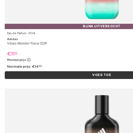
BIJNA UITVERKOCHT
Eau de Parfum ⋅ 30 ml
Adidas
Vibes Wonder Force EDP
€
11
99
Memberprijs
Normale prijs:
€
14
99
VOEG TOE