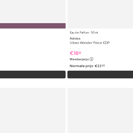
Eau de Parfum ⋅ 50 ml
Adidas
Vibes Wonder Force EDP
€
16
69
Memberprijs
Normale prijs:
€
22
99