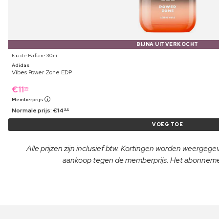
BIJNA UITVERKOCHT
Eau de Parfum ⋅ 30 ml
Adidas
Vibes Power Zone EDP
€
11
99
Memberprijs
Normale prijs:
€
14
99
VOEG TOE
Alle prijzen zijn inclusief btw. Kortingen worden weergeg
aankoop tegen de memberprijs. Het abonnement