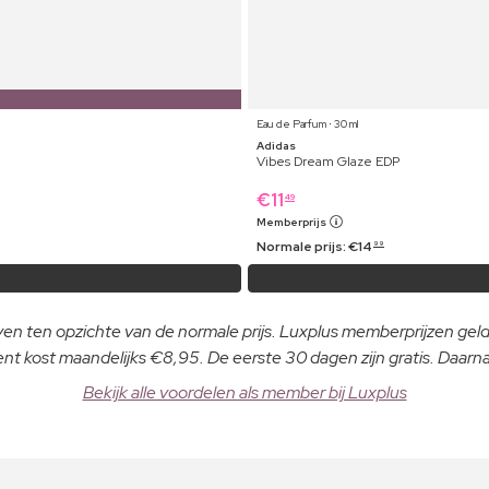
Eau de Parfum ⋅ 30 ml
Adidas
Vibes Dream Glaze EDP
€
11
49
Memberprijs
Normale prijs:
€
14
99
even ten opzichte van de normale prijs. Luxplus memberprijzen ge
 kost maandelijks €8,95. De eerste 30 dagen zijn gratis. Daar
Bekijk alle voordelen als member bij Luxplus