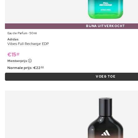
BIJNA UITVERKOCHT
Eau de Parfum ⋅ 50 ml
Adidas
Vibes Full Recharge EDP
€
15
99
Memberprijs
Normale prijs:
€
22
99
VOEG TOE