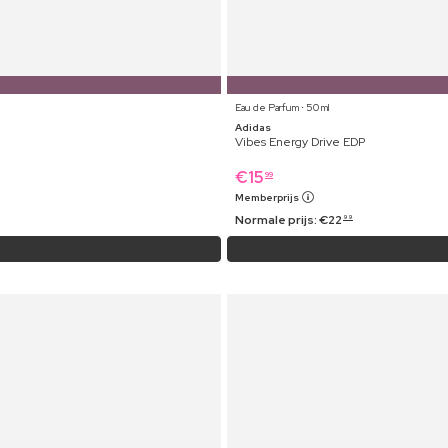
Eau de Parfum ⋅ 50 ml
Adidas
Vibes Energy Drive EDP
€
15
99
Memberprijs
Normale prijs:
€
22
99