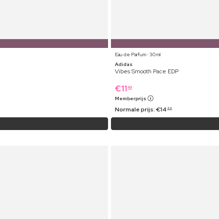
Eau de Parfum ⋅ 30 ml
Adidas
Vibes Smooth Pace EDP
€
11
49
Memberprijs
Normale prijs:
€
14
99