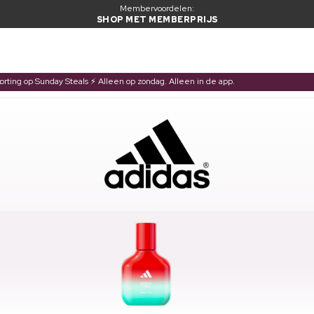
Membervoordelen:
SHOP MET MEMBERPRIJS
korting op Sunday Steals ⚡ Alleen op zondag. Alleen in de app.