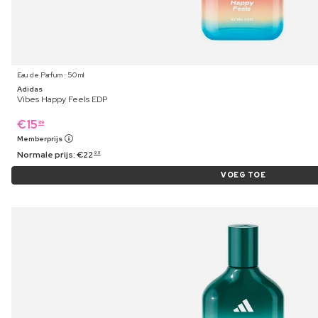
Eau de Parfum ⋅ 50 ml
Adidas
Vibes Happy Feels EDP
€
15
99
Memberprijs
Normale prijs:
€
22
99
VOEG TOE