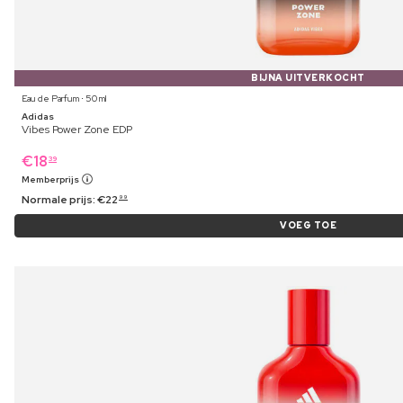
BIJNA UITVERKOCHT
Eau de Parfum ⋅ 50 ml
Adidas
Vibes Power Zone EDP
€
18
39
Memberprijs
Normale prijs:
€
22
99
VOEG TOE