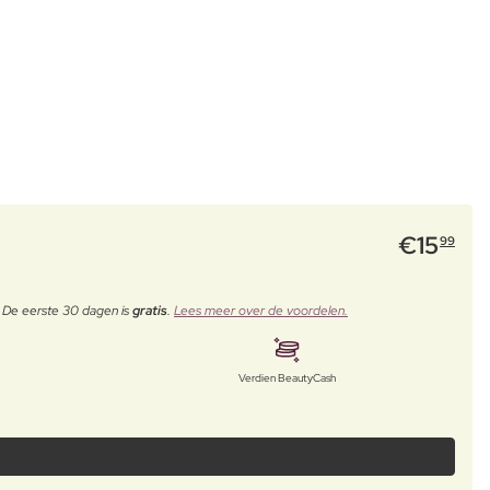
€
15
99
. De eerste 30 dagen is
gratis
.
Lees meer over de voordelen.
Verdien BeautyCash