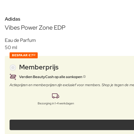
Adidas
Vibes Power Zone EDP
Eau de Parfum
50 ml
BESPAAR
€7
00
Memberprijs
Verdien BeautyCash op alle aankopen
Actieprijzen en memberprijzen zijn exclusief voor members. Shop je tegen de
Bezorging in 1-4 werkdagen