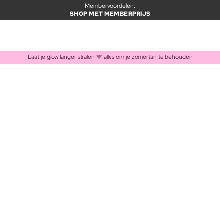
Membervoordelen:
SHOP MET MEMBERPRIJS
Laat je glow langer stralen 🤎 alles om je zomertan te behouden
ITEM TOEGEVOEGD AAN WINKELMAND
Vaak samen gekocht met