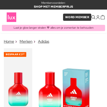
Membervoordelen:
SHOP MET MEMBERPRIJS
WORD MEMBER
Laat je glow langer stralen 🤎 alles om je zomertan te behouden
×
Home
Merken
Adidas
ITEM TOEGEVOEGD AAN
Vaak samen gekocht met
WINKELMAND
BESPAAR
€3
50