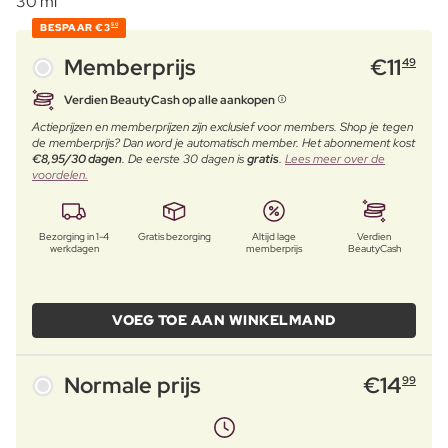
30 ml
BESPAAR
€3
50
Memberprijs
€
11
49
Verdien BeautyCash op alle aankopen
Actieprijzen en memberprijzen zijn exclusief voor members. Shop je tegen
de memberprijs? Dan word je automatisch member. Het abonnement kost
€8,95/30 dagen
. De eerste 30 dagen is
gratis
.
Lees meer over de
voordelen.
Bezorging in 1-4
Gratis bezorging
Altijd lage
Verdien
werkdagen
memberprijs
BeautyCash
VOEG TOE AAN WINKELMAND
Normale prijs
€
14
99