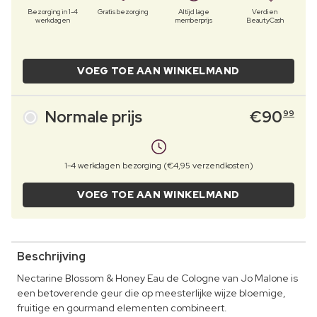
Bezorging in 1-4
Gratis bezorging
Altijd lage
Verdien
werkdagen
memberprijs
BeautyCash
VOEG TOE AAN WINKELMAND
Normale prijs
€
90
99
1-4 werkdagen bezorging (€4,95 verzendkosten)
VOEG TOE AAN WINKELMAND
Beschrijving
Nectarine Blossom & Honey Eau de Cologne van Jo Malone is
een betoverende geur die op meesterlijke wijze bloemige,
fruitige en gourmand elementen combineert.