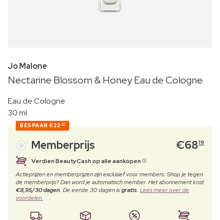
Jo Malone
Nectarine Blossom & Honey Eau de Cologne
Eau de Cologne
30 ml
BESPAAR
€22
80
Memberprijs
€
68
19
Verdien BeautyCash op alle aankopen
Actieprijzen en memberprijzen zijn exclusief voor members. Shop je tegen
de memberprijs? Dan word je automatisch member. Het abonnement kost
€8,95/30 dagen
. De eerste 30 dagen is
gratis
.
Lees meer over de
voordelen.