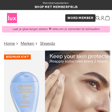
Membervoordelen:
SHOP MET MEMBERPRIJS
WORD MEMBER
Laat je glow langer stralen 🤎 alles om je zomertan te behouden
×
Home
Merken
Shiseido
ITEM TOEGEVOEGD AAN
Vaak samen gekocht met
WINKELMAND
BESPAAR
€14
80