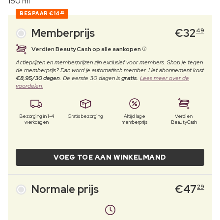
150 ml
BESPAAR
€14
80
Memberprijs
€
32
49
Verdien BeautyCash op alle aankopen
Actieprijzen en memberprijzen zijn exclusief voor members. Shop je tegen
de memberprijs? Dan word je automatisch member. Het abonnement kost
€8,95/30 dagen
. De eerste 30 dagen is
gratis
.
Lees meer over de
voordelen.
Bezorging in 1-4
Gratis bezorging
Altijd lage
Verdien
werkdagen
memberprijs
BeautyCash
VOEG TOE AAN WINKELMAND
Normale prijs
€
47
29