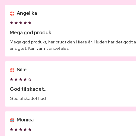
Angelika
Mega god produk...
Mega god produkt, har brugt den i flere år. Huden har det godt 
ansigtet. Kan varmt anbefales
Sille
God til skadet...
God til skadet hud
Monica