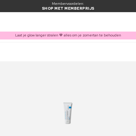
Membervoordelen:
SHOP MET MEMBERPRIJS
Laat je glow langer stralen 🤎 alles om je zomertan te behouden
ITEM TOEGEVOEGD AAN WINKELMAND
Vaak samen gekocht met