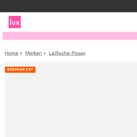
Home
Merken
La Roche-Posay
BESPAAR
€9
40