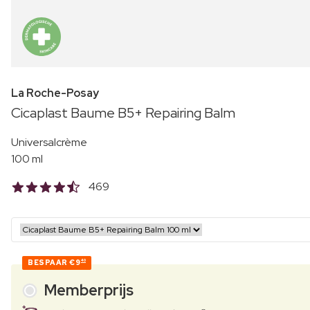
La Roche-Posay
Cicaplast Baume B5+ Repairing Balm
Universalcrème
100 ml
469
BESPAAR
€9
40
Memberprijs