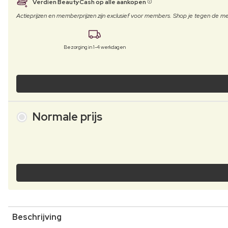
Verdien BeautyCash op alle aankopen
Actieprijzen en memberprijzen zijn exclusief voor members. Shop je tegen de
Bezorging in 1-4 werkdagen
Normale prijs
Beschrijving