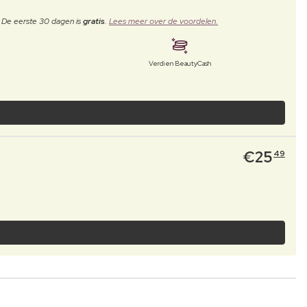
. De eerste 30 dagen is
gratis
.
Lees meer over de voordelen.
Verdien BeautyCash
€
25
49