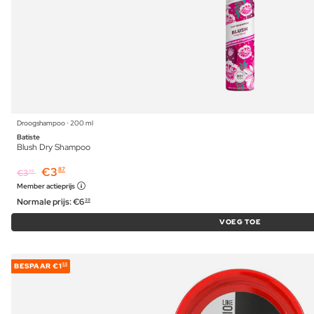
Droogshampoo ⋅ 200 ml
Batiste
Blush Dry Shampoo
€
3
87
€
3
99
Member actieprijs
Normale prijs:
€
6
39
VOEG TOE
BESPAAR
€1
55