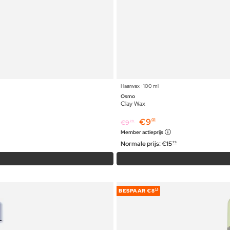
Haarwax ⋅ 100 ml
Osmo
Clay Wax
€
9
01
€
9
29
Member actieprijs
Normale prijs:
€
15
29
BESPAAR
€8
14