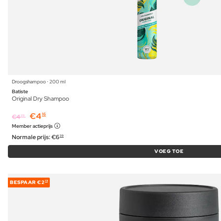
Droogshampoo ⋅ 200 ml
Batiste
Original Dry Shampoo
€
4
16
€
4
29
Member actieprijs
Normale prijs:
€
6
39
VOEG TOE
BESPAAR
€2
19