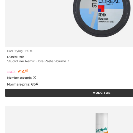
Haar Styling ⋅ 150 ml
L'Oréal Paris
StudioLine Remix Fibre Paste Volume 7
€
4
65
€
4
79
Member actieprijs
Normale prijs:
€
6
49
VOEG TOE