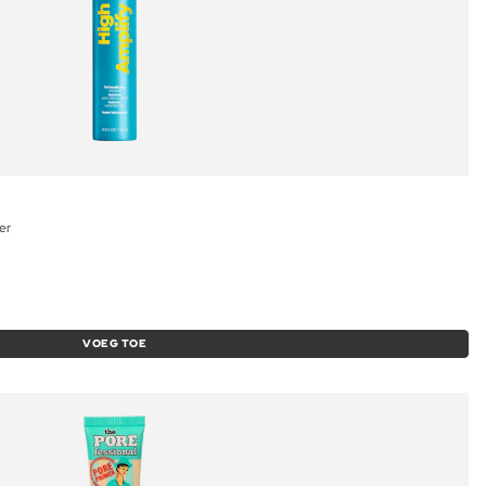
er
VOEG TOE