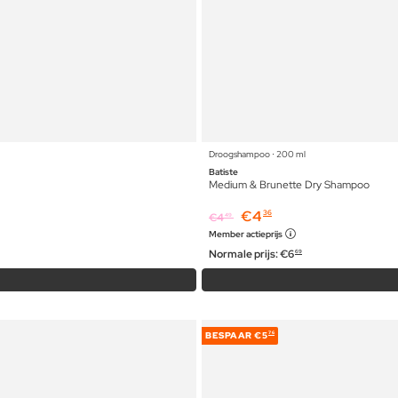
Droogshampoo ⋅ 200 ml
Batiste
Medium & Brunette Dry Shampoo
€
4
36
€
4
49
Member actieprijs
Normale prijs:
€
6
69
BESPAAR
€5
76