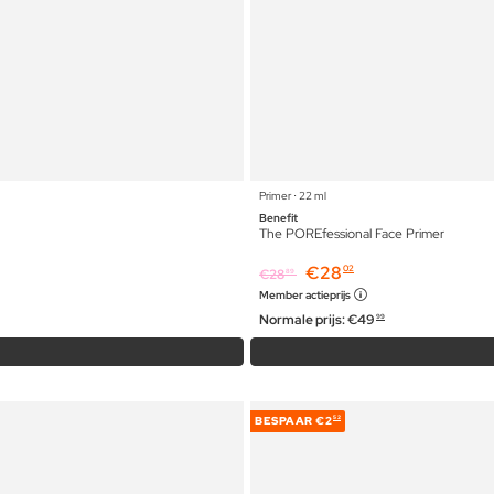
Primer ⋅ 22 ml
Benefit
The POREfessional Face Primer
€
28
02
€
28
89
Member actieprijs
Normale prijs:
€
49
99
BESPAAR
€2
52