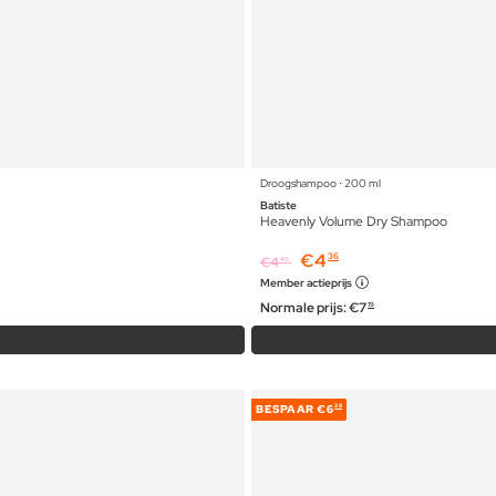
Droogshampoo ⋅ 200 ml
Batiste
Heavenly Volume Dry Shampoo
€
4
36
€
4
49
Member actieprijs
Normale prijs:
€
7
19
BESPAAR
€6
28