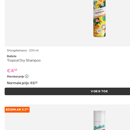
Droogshampoo ⋅ 200 ml
Batiste
Tropical Dry Shampoo
€
4
69
Memberprijs
Normale prijs:
€
6
39
VOEG TOE
BESPAAR
€2
52