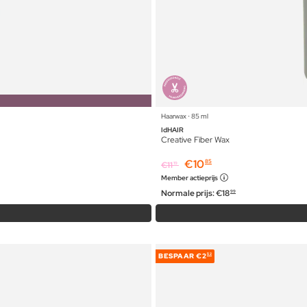
Haarwax ⋅ 85 ml
IdHAIR
Creative Fiber Wax
€
10
85
€
11
19
Member actieprijs
Normale prijs:
€
18
99
BESPAAR
€2
52