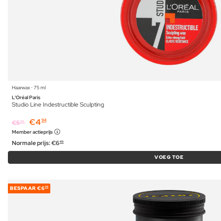
Haarwax ⋅ 75 ml
L'Oréal Paris
Studio Line Indestructible Sculpting
€
4
94
€
5
09
Member actieprijs
Normale prijs:
€
6
49
VOEG TOE
BESPAAR
€6
08