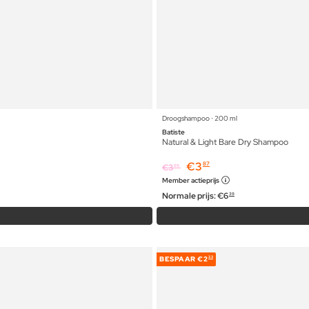
Droogshampoo ⋅ 200 ml
Batiste
Natural & Light Bare Dry Shampoo
€
3
87
€
3
99
Member actieprijs
Normale prijs:
€
6
39
BESPAAR
€2
33