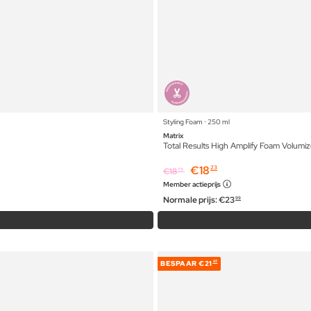
Styling Foam ⋅ 250 ml
Matrix
Total Results High Amplify Foam Volumiz
€
18
23
€
18
79
Member actieprijs
Normale prijs:
€
23
99
BESPAAR
€21
97