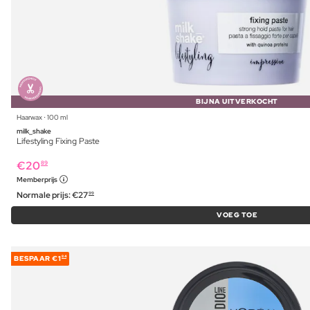
BIJNA UITVERKOCHT
Haarwax ⋅ 100 ml
milk_shake
Lifestyling Fixing Paste
€
20
89
Memberprijs
Normale prijs:
€
27
99
VOEG TOE
BESPAAR
€1
84