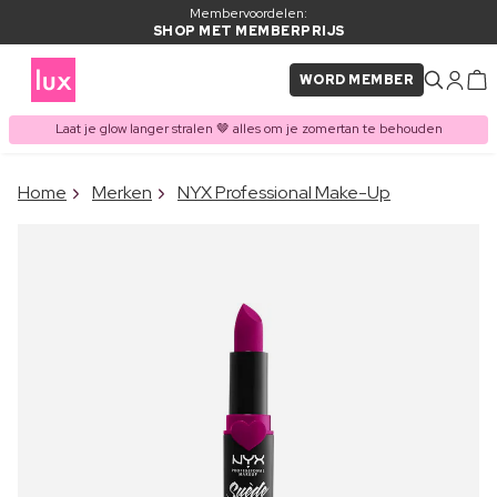
Membervoordelen:
SHOP MET MEMBERPRIJS
WORD MEMBER
Laat je glow langer stralen 🤎 alles om je zomertan te behouden
×
Home
Merken
NYX Professional Make-Up
ITEM TOEGEVOEGD AAN
Vaak samen gekocht met
WINKELMAND