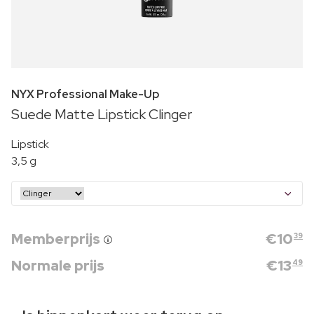
NYX Professional Make-Up
Suede Matte Lipstick Clinger
Lipstick
3,5 g
Memberprijs
€
10
39
Normale prijs
€
13
49